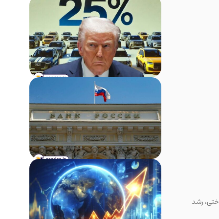
یرساختی، رشد