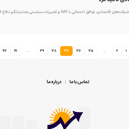
تمالی با IMF و تغییرات سیاستی بحث‌برانگیز دفاع کرد.
42
41
…
39
38
37
36
35
…
2
1
تماس با ما
درباره ما