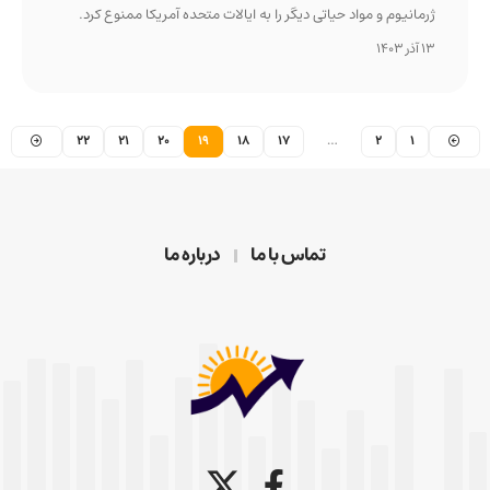
ژرمانیوم و مواد حیاتی دیگر را به ایالات متحده آمریکا ممنوع کرد.
13 آذر 1403
22
21
20
19
18
17
…
2
1
تماس با ما
درباره ما