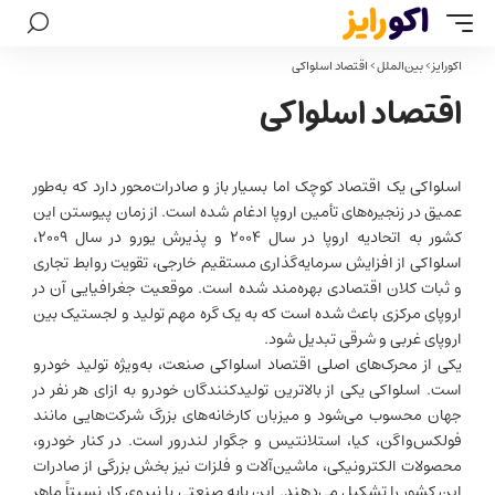
اکورایز
>
بین‌الملل
>
اقتصاد اسلواکی
اقتصاد اسلواکی
اسلواکی یک اقتصاد کوچک اما بسیار باز و صادرات‌محور دارد که به‌طور
عمیق در زنجیره‌های تأمین اروپا ادغام شده است. از زمان پیوستن این
کشور به اتحادیه اروپا در سال ۲۰۰۴ و پذیرش یورو در سال ۲۰۰۹،
اسلواکی از افزایش سرمایه‌گذاری مستقیم خارجی، تقویت روابط تجاری
و ثبات کلان اقتصادی بهره‌مند شده است. موقعیت جغرافیایی آن در
اروپای مرکزی باعث شده است که به یک گره مهم تولید و لجستیک بین
اروپای غربی و شرقی تبدیل شود.
یکی از محرک‌های اصلی اقتصاد اسلواکی صنعت، به‌ویژه تولید خودرو
است. اسلواکی یکی از بالاترین تولیدکنندگان خودرو به ازای هر نفر در
جهان محسوب می‌شود و میزبان کارخانه‌های بزرگ شرکت‌هایی مانند
فولکس‌واگن، کیا، استلانتیس و جگوار لندرور است. در کنار خودرو،
محصولات الکترونیکی، ماشین‌آلات و فلزات نیز بخش بزرگی از صادرات
این کشور را تشکیل می‌دهند. این پایه صنعتی با نیروی کار نسبتاً ماهر