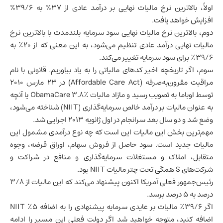
اولاً، بالاترین نرخ مالیات نهایی بر درآمد عادی از 37% به 39/6%
افزایش خواهد یافت.
دوم، بالاترین نرخ مالیات نهایی سود سرمایه بلندمدت با بالاترین نرخ
مالیات نهایی درآمد عادی تنظیم می‌شود، به این معنی که از 20٪ به
39/6٪ برای سود سرمایه تغییر می‌کند.
سوم، اگر تاریخچه اخیر کد‌های مالیاتی را به یاد بیاوریم. قانونی با نام
مراقبت مقرون‌به‌صرفه (Affordable Care Act) در 23 مارس 2010
توسط اوباما به تصویب رسید و مازاد مالیات ObamaCare 3.8٪ یا آنچه
به عنوان مالیات بر درآمد خالص سرمایه‌گذاری (NIIT) شناخته می‌شود،
وضع شد و دو سال بعد سرانجام در اول ژانویه 2013 اجرایی شد.
مهم‌ترین بخش این مالیات این است که چه نوع درآمدی مشمول این
مالیات جدید است. سود حاصل از فروش سهام، اوراق قرضه، وجوه
متقابل، املاک و مستغلات سرمایه‌گذاری و منافع در شراکت و
شرکت‌های S همگی تحت چتر مالیات NIIT بود.
رئیس‌جمهور فعلی آمریکا اکنون پیشنهاد می‌کند که این مالیات از 3/8
درصد به 5 درصد برسد.
اگر 39/6٪ مالیات بر عایدی سرمایه پیشنهادی را به اضافه 5٪ NIIT
اضافه کنید، متوجه خواهید شد اگر دولت فعلی این مسیر را ادامه