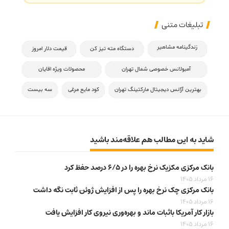
تبلیغات متنی
زندگینامه مشاهیر
دستگاه مته تیز کن
قیمت دلار امروز
آمبولانس خصوصی شمال تهران
محصولات ویژه اقایان
بهترین آژانس دیجیتال مارکتینگ تهران
کود مایع مرغی
سه بیست
شاید به این مطالب هم علاقه‌مند باشید
بانک مرکزی مکزیک نرخ بهره را در ۶/۵ درصد حفظ کرد
16 مرداد 1405
بانک مرکزی چک نرخ بهره را پس از افزایش ژوئن ثابت نگه داشت
16 مرداد 1405
بازار کار آمریکا باثبات ماند و بهره‌وری نیروی کار افزایش یافت
16 مرداد 1405