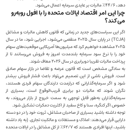
دهد، 44/6٪ مالیات بر عایدی سرمایه اعمال می‌شود.
چرا این امر اقتصاد ایالات متحده را با افول روبه‌رو
می‌کند؟
اگر این سیاست‌های جدید در زمانی که قانون کاهش مالیات و مشاغل
(TCJA) در پایان سال 2025 منقضی می‌شود، اجرایی شود، ما در سال
2025 مشاهده خواهیم کرد که میلیون‌ها آمریکایی موقعیت‌های سهام
خود را با نرخ سود سرمایه بلندمدت امروز به فروش می‌رسانند تا از
پرداخت مالیات تقریبا دوبرابری در سال 2026 معاف شوند.
به سادگی مشخص است که قانون
عرضه و تقاضا
در بازار سهام صادق
است. فروش ناشی از این تصمیم می‌تواد باعث فشار فروش بیشتر
شود و اگر سرمایه‌گذارانی که درازمدت دارندگان سهام فردی هستند،
نگران شوند که مالیات دو برابری قریب‌الوقوع است، بسیاری از
سرمایه‌گذاران به‌طور قابل توجهی به سمت خروج از بازار می‌روند، به
خصوص اگر کنگره، سنا و کاخ سفید از اکثریت دمکرات تشکیل شود.
توجه داشته باشید بسیاری از صاحبان مشاغل، ثروت خود را در دو دسته
دارایی قرار می‌دهند: املاک و مستغلات و مالکیت تجاری. (به یاد داشته
باشید، اینها افرادی هستند که 62/7٪ از کل مشاغل را در
ایالات متحده