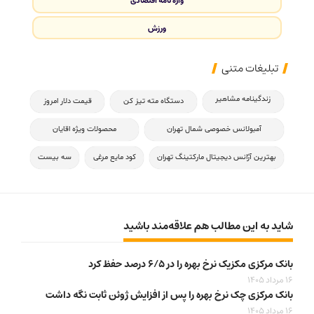
واژه نامه اقتصادی
ورزش
تبلیغات متنی
زندگینامه مشاهیر
دستگاه مته تیز کن
قیمت دلار امروز
آمبولانس خصوصی شمال تهران
محصولات ویژه اقایان
بهترین آژانس دیجیتال مارکتینگ تهران
کود مایع مرغی
سه بیست
شاید به این مطالب هم علاقه‌مند باشید
بانک مرکزی مکزیک نرخ بهره را در ۶/۵ درصد حفظ کرد
16 مرداد 1405
بانک مرکزی چک نرخ بهره را پس از افزایش ژوئن ثابت نگه داشت
16 مرداد 1405