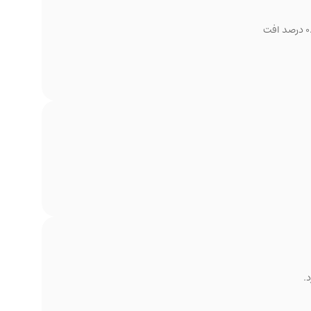
تورم سالانه جمهوری چک در ژوئن ۲۰۲۶ با کاهش به ۱/۵ درصد، به پایین‌ترین سطح چهار ماه اخیر رسید و قیمت مصرف‌کننده نیز به صورت ماهانه ۰/۳ درصد افت