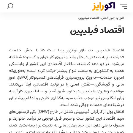
اکورایز
>
بین‌الملل
>
اقتصاد فیلیپین
اقتصاد فیلیپین
اقتصاد فیلیپین یک بازار نوظهور پویا است که با بخش خدمات
قدرتمند، پایه صنعتی در حال رشد و نیروی کار جوان و گسترده شناخته
می‌شود. در دو دهه گذشته، ساختار اقتصادی این کشور از وابستگی
عمده به کشاورزی به سمت تنوع بیشتر حرکت کرده است؛ به‌طوری‌که
امروزه خدمات—به‌ویژه برون‌سپاری فرآیندهای کسب‌وکار (BPO)، امور
مالی و گردشگری—نقش اصلی را در تولید اقتصادی ایفا می‌کنند.
موقعیت راهبردی فیلیپین در جنوب شرق آسیا و تسلط نیروی کار آن به
زبان انگلیسی نیز موجب جذب سرمایه‌گذاری خارجی و ادغام بیشتر آن
در شبکه‌های خدمات جهانی شده است.
انتقال پول از کارگران فیلیپینی شاغل در خارج (OFW) یکی از ستون‌های
مهم اقتصاد این کشور است و سهم قابل توجهی در درآمد خانوارها و
مصرف داخلی دارد. این جریان‌های مالی به تثبیت تراز پرداخت‌ها کمک
کرده و حتی در دوران رکود جهانی از
رشد اقتصادی
حمایت می‌کنند. در