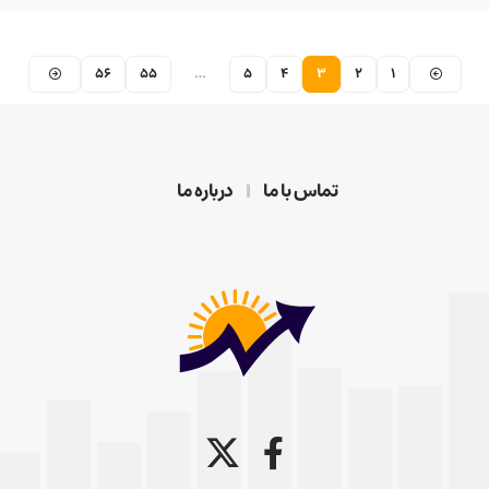
56
55
…
5
4
3
2
1
تماس با ما
درباره ما