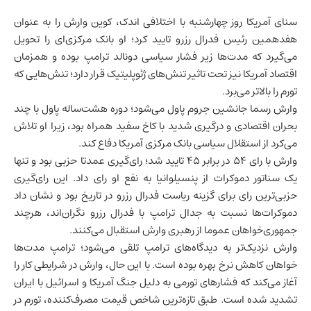
سنای آمریکا روز چهارشنبه با اختلافی اندک، کوین وارش را به عنوان
هفدهمین رئیس فدرال رزرو تایید کرد؛ او بانک مرکزی‌ای را تحویل
می‌گیرد که مدت‌ها زیر فشار سیاسی دونالد ترامپ بوده و همزمان
اقتصاد آمریکا
نیز تحت تاثیر تنش‌های ژئوپلیتیک قرار دارد؛ تنش‌هایی که
تورم را بالاتر می‌برد.
وارش رسما جانشین جروم پاول می‌شود؛ دوره هشت‌ساله پاول با چند
بحران اقتصادی و درگیری شدید با کاخ سفید همراه بود، زیرا او تلاش
می‌کرد از استقلال سیاسی بانک مرکزی آمریکا دفاع کند.
وارش با رای ۵۴ در برابر ۴۵ تایید شد؛ رای‌گیری عمدتا حزبی بود و تنها
یک سناتور دموکرات از پنسیلوانیا به نفع او رای داد. این رای‌گیری
حزبی‌ترین رای برای گزینه ریاست فدرال رزرو در تاریخ بود و نشان داد
دموکرات‌ها نسبت به جدال ترامپ با فدرال رزرو نگران‌اند، هرچند
جمهوری‌خواهان عموما از رهبری وارش استقبال می‌کنند.
وارش نزدیک‌تر به دیدگاه‌های ترامپ تلقی می‌شود؛ ترامپ مدت‌ها
خواهان کاهش نرخ بهره بوده است. با این حال، وارش در شرایطی کار را
آغاز می‌کند که فشارهای تورمی به دلیل جنگ آمریکا و اسرائیل با
ایران
تشدید شده است. طبق تازه‌ترین شاخص قیمت مصرف‌کننده، تورم در