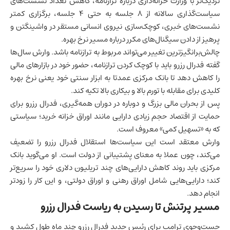
نزدیک‌تر با وزارت خزانه‌داری درباره ترازنامه، کاهش تعداد نشست‌های
سیاست‌گذاری سالانه از ۸ جلسه به حتی ۴ جلسه، برگزاری کمتر
نشست‌های خبری، کوچک‌سازی نیروی انسانی مستقر در واشینگتن و
پرهیز از دادن سیگنال‌های مکرر درباره مسیر نرخ بهره.
چالش‌برانگیزترین تغییر می‌تواند مربوط به ترازنامه باشد. وارش سال‌ها
گفته فدرال رزرو باید با کوچک کردن ترازنامه، حضور خود در بازارهای مالی
را کاهش دهد تا بانک مرکزی عمدتا به ابزار سنتی خود یعنی نرخ بهره
کلیدی برای مقابله با تورم بالا و بیکاری بالا تکیه کند.
پس از بحران مالی بزرگ و دوباره در دوران همه‌گیری، فدرال رزرو برای
حمایت از اقتصاد حجم زیادی دارایی مانند اوراق خزانه خرید؛ سیاستی
که به «تسهیل کمی» معروف است.
وارش معتقد است این سیاست‌ها استقلال فدرال رزرو را تضعیف
می‌کند، چون عملا به معنای پشتیبانی از دولت است. او می‌گوید بانک
مرکزی باید روند کاهش دارایی‌های چند تریلیون دلاری خود را سریع‌تر
کند؛ دارایی‌هایی شامل اوراق رهنی و اوراق دولتی، و این کار را زودتر
انجام دهد.
مسیر پرتنش تا رسیدن به ریاست فدرال رزرو
جست‌وجوی ترامپ برای رئیس جدید فدرال رزرو چند ماه طول کشید و