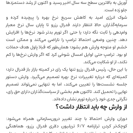
آوریل به بالاترین سطح سه سال اخیر رسید و اکنون از رشد دستمزدها
جلو زده است.
شوک انرژی امید به کاهش سریع نرخ بهره را پیچیده کرده و
سرمایه‌گذاران حالا انتظار دارند فدرال رزرو تا پایان سال نرخ معیار
وام‌دهی را ثابت نگه دارد؛ یا حتی اگر تورم بدتر شود نرخ‌ها را افزایش
دهد. چنین وضعی احتمالا ترامپ را ناراضی می‌کند و ممکن است
خشم او متوجه وارش هم بشود؛ همان‌طور که قبلا پاول هدف حملات
او بود. ترامپ حتی اوایل امسال شوخی کرد که اگر وارش نرخ‌ها را کم
نکند، از او شکایت می‌کند.
با این حال، رئیس فدرال رزرو تنها یک رای در کمیته بازار باز فدرال دارد؛
کمیته‌ای که درباره تغییرات نرخ بهره تصمیم می‌گیرد. وارش دستور
جلسه نشست‌ها را تعیین می‌کند، اما به تنهایی نمی‌تواند تصمیم
نهایی را تحمیل کند. تاکنون هم بخشی از سیاست‌گذاران دارای حق رای،
نگرانی جدی خود را درباره تورم نشان داده‌اند.
از وارش چه باید انتظار داشت؟
دوران وارش احتمالا با چند تغییر درون‌سازمانی همراه می‌شود:
کوچک‌تر کردن ترازنامه ۶/۷ تریلیون دلاری فدرال رزرو، هماهنگی