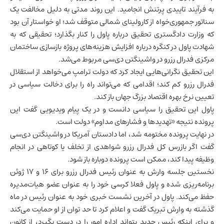
به فرآیند تاییدی پرتنش انجامید. این روند مدتی به دلیل مخالفت یک
سناتور جمهوری‌خواه از کارولینای شمالی متوقف شد؛ او خواستار آن بود
که وزارت دادگستری تحقیق درباره پاول را کنار بگذارد؛ تحقیقی که به
شهادت پاول در کنگره درباره افزایش هزینه‌های پروژه بازسازی ساختمان
مرکزی فدرال رزرو در واشینگتن دی‌سی مربوط می‌شد.
این تحقیق نگرانی‌هایی ایجاد کرد که دولت ترامپ می‌خواهد از استقلال
فدرال رزرو کم کند؛ اقدامی که می‌تواند راه را برای دخالت سیاسی در
تعیین نرخ بهره اقتصاد بزرگ جهان باز کند.
پاول این تحقیق را سیاسی دانست و در یک پیام ویدیویی گفت این
پرونده نتیجه «تهدیدها و فشارهای مداوم» دولت است.
در نهایت پرونده مختومه شد، اما دادستان آمریکا در واشینگتن دی‌سی
گفت اگر بازرس کل فدرال رزرو شواهدی از تخلف یا کوتاهی در انجام
وظیفه پیدا کند، ممکن است پرونده دوباره باز شود.
نخستین جلسه وارش به عنوان رئیس فدرال رزرو برای ۱۶ و ۱۷ ژوئن
برنامه‌ریزی شده و پاول فعلا کرسی خود را به عنوان عضو هیات‌مدیره
حفظ می‌کند. پاول در آخرین نشست خبری خود به عنوان رئیس در ماه
گذشته به وارش تبریک گفت و اعلام کرد تا حد توان از او حمایت می‌کند
و برای اینکه رئیس جدید بتواند اداره امور را در دست بگیرد، از کانون