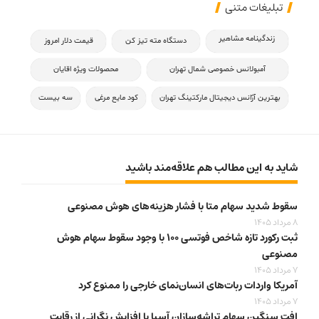
تبلیغات متنی
زندگینامه مشاهیر
دستگاه مته تیز کن
قیمت دلار امروز
آمبولانس خصوصی شمال تهران
محصولات ویژه اقایان
بهترین آژانس دیجیتال مارکتینگ تهران
کود مایع مرغی
سه بیست
شاید به این مطالب هم علاقه‌مند باشید
سقوط شدید سهام متا با فشار هزینه‌های هوش مصنوعی
8 مرداد 1405
ثبت رکورد تازه شاخص فوتسی ۱۰۰ با وجود سقوط سهام هوش
مصنوعی
7 مرداد 1405
آمریکا واردات ربات‌های انسان‌نمای خارجی را ممنوع کرد
7 مرداد 1405
افت سنگین سهام تراشه‌سازان آسیا با افزایش نگرانی از رقابت