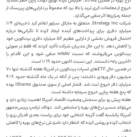
نرخ بهره در همین ماه داد. افزایش بازده اوراق دولت ژاپن خطر تشدید
خروج از معاملات کری ترید را بالا برد که معمولاً بر دارایی‌های پرریسک از
جمله رمزارزها اثر منفی می‌گذارد.
شرکت Strategy Inc. متعلق به مایکل سیلور اعلام کرد ذخیره‌ای ۱/۴
میلیارد دلاری برای پرداخت‌های آینده ایجاد کرده تا نگرانی‌ها درباره
احتمال فروش بخشی از دارایی عظیم ۵۶ میلیارد دلاری بیت‌کوین خود
را کاهش دهد. با این حال مدیران شرکت تأکید کردند که فقط در صورتی
بیت‌کوین می‌فروشند که نسبت mNAV منفی شود و این اقدام را
«آخرین راه» دانستند. این نسبت اکنون حدود ۱/۱۹ است.
در همین حال ETFهای اسپات بیت‌کوین در آمریکا هفته گذشته تنها ۷۰
میلیون دلار ورودی داشتند؛ پس از آنکه در یک ماه گذشته حدود ۴/۶
میلیارد دلار خروج ثبت شد. فشار اصلی از سوی صندوق iShares بوده
که پنج هفته پیاپی خروج سرمایه داشته است.
هفته پیش رو برای سنجش وضعیت
اقتصاد آمریکا
اهمیت زیادی دارد و
می‌تواند مسیر نرخ‌های بهره را مشخص کند. دونالد ترامپ رییس‌جمهور
آمریکا یکشنبه گفت گزینه انتخابی خود برای ریاست بعدی فدرال رزرو را
انتخاب کرده و روشن کرده که انتظار دارد نامزدش نرخ‌های بهره را کاهش
دهد.