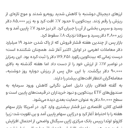
ارزهای دیجیتال دوشنبه با کاهش شدید روبه‌رو شدند و موج تازه‌ای از
ریزش را رقم زدند. بیت‌کوین تا حدود ۷٪ افت کرد و به زیر ۸۵,۰۰۰ دلار
رسید و سپس بخشی از آن را جبران کرد. اتر نیز حدود ۷٪ پایین آمد و به
زیر ۲,۸۰۰ دلار رسید و سولانا نزدیک ۸٪ سقوط کرد.
بازار پس از چندین هفته فشار فروش که از پاک شدن حدود ۱۹ میلیارد
دلار معاملات اهرمی در اوایل اکتبر آغاز شد همچنان شکننده است؛
درست زمانی که بیت‌کوین رکورد ۱۲۶,۲۵۱ دلار را ثبت کرده بود. این رمزارز
در نوامبر ۱۷٪ از ارزش خود را از دست داد اما هفته گذشته به بالای
۹۰,۰۰۰ دلار برگشت. با این حال پس از ریزش دوباره روز دوشنبه،
معامله‌گران انتظار افت‌های بیشتر را دارند.
به گفته فعالان بازار، دلیل اصلی نگرانی کاهش ورود سرمایه به
صندوق‌های ETF بیت‌کوین و نبود خریداران در قیمت‌های پایین است و
سطح ۸۰,۰۰۰ دلار به عنوان حمایت بعدی دیده می‌شود.
فضای کلان اقتصادی نیز فشار بیشتری وارد کرد. در آمریکا بازار سهام
هفته را با احتیاط آغاز کرد و در
ژاپن
سهام پایین آمد و ین تقویت شد؛ زیرا
کازوئو اوئدا رییس بانک مرکزی ژاپن سیگنال واضحی از احتمال افزایش