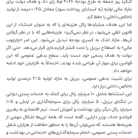
کنگره روز جمعه به طرح بودجه ۲۰۲۶ لولا رأی داد و هدف دولت برای
مازاد مالی اولیه (به استثنای پرداخت سود) معادل ۰/۲۵ درصد از
تولید
ناخالص داخلی
را حفظ کرد.
اما این هدف، میلیاردها رئال هزینه‌ای را که به عنوان استثناء از این
قانون تلقی می‌شود، در نظر نمی‌گیرد؛ هزینه‌هایی که با در نظر گرفتن
آن‌ها، مازاد اندک به کسری بودجه تبدیل می‌شود. این امر «چارچوب
مالی» به اصطلاح برزیل را تحت فشار فزاینده‌ای قرار می‌دهد: حتی اگر
دولت به هدف رسمی خود دست یابد، سطح بدهی عمومی که این
قوانین برای مهار آن طراحی شده بودند، احتمالاً به افزایش خود ادامه
خواهد داد.
برای تثبیت بدهی عمومی، برزیل به مازاد اولیه ۲/۵ درصدی تولید
ناخالص داخلی نیاز دارد.
این استثناها شامل ۱۰ میلیارد رئال برای کمک به خدمات پستی دولتی
در تنگنای برزیل، ۵ میلیارد رئال برای سرمایه‌گذاری در ارتش و ۱/۵
میلیارد رئال دیگر برای بهداشت و آموزش است. تیم اقتصادی به رهبری
فرناندو حداد، وزیر دارایی، گفته است که همه این‌ها اشکال مهمی از
هزینه‌ها هستند که نمی‌توان آن‌ها را به منظور حفاظت از هزاران شغل
خدمات پستی عمومی، انجام سرمایه‌گذاری‌های اجتماعی در بهداشت و