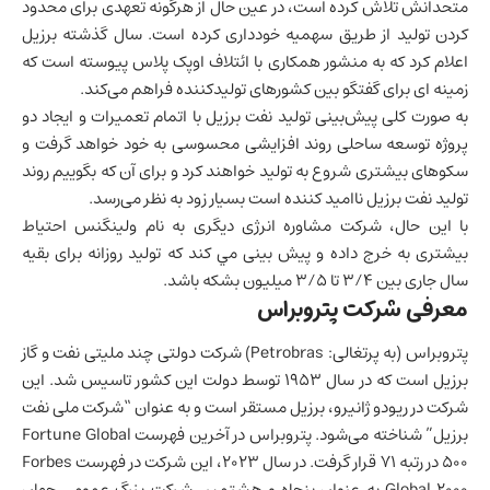
متحدانش تلاش کرده است، در عین حال از هرگونه تعهدی برای محدود
کردن تولید از طریق سهمیه خودداری کرده است. سال گذشته برزیل
اعلام کرد که به منشور همکاری با ائتلاف اوپک پلاس پیوسته است که
زمینه ای برای گفتگو بین کشورهای تولیدکننده فراهم می‌کند.
به صورت کلی پیش‌بینی تولید نفت برزیل با اتمام تعمیرات و ایجاد دو
پروژه توسعه ساحلی روند افزایشی محسوسی به خود خواهد گرفت و
سکوهای بیشتری شروع به تولید خواهند کرد و برای آن که بگوییم روند
تولید نفت برزیل ناامید کننده است بسیار زود به نظر می‌رسد.
با این حال، شرکت مشاوره انرژی دیگری به نام ولينگنس احتياط
بيشتری به خرج داده و پيش بينی مي کند که توليد روزانه برای بقيه
سال جاری بين 3/4 تا 3/5 ميليون بشکه باشد.
معرفی شرکت پتروبراس
پتروبراس (به پرتغالی: Petrobras) شرکت دولتی چند ملیتی نفت و گاز
برزیل است که در سال ۱۹۵۳ توسط دولت این کشور تاسیس شد. این
شرکت در ریودو ژانیرو، برزیل مستقر است و به عنوان “شرکت ملی نفت
برزیل” شناخته می‌شود. پتروبراس در آخرین فهرست Fortune Global
500 در رتبه ۷۱ قرار گرفت. در سال ۲۰۲۳، این شرکت در فهرست Forbes
Global 2000 به عنوان پنجاه و هشتمین شرکت بزرگ عمومی جهان