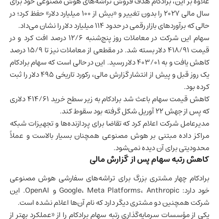
علاوه بر این، برادکام هدف فروش تراشه‌های هوش مصنوعی خود برای
سال مالی ۲۰۲۷ را بدون تغییر و «بیش از ۱۰۰ میلیارد دلار» حفظ کرد؛ در
حالی که برآوردهای بازار رقمی در حدود ۱۱۴ میلیارد دلار را نشان می‌داد.
سهام این شرکت در معاملات روز پنج‌شنبه ۱۲/۶ درصد افت کرد و در
قیمت ۴۱۸/۹۱ دلار بسته شد. در مقطعی از معاملات نیز تا ۱۵/۹ درصد
کاهش یافت و به ۴۰۳/۰۱ دلار رسید. این در حالی است که سهام برادکام
یک روز قبل و پیش از انتشار گزارش مالی، رکورد تاریخی ۴۹۵ دلار را ثبت
کرده بود.
کاهش قیمت سهام باعث شد برادکام به زیر سطح خرید ۴۱۴/۶۱ دلاری
که پس از جهش ۲۲ آوریل شکل گرفته بود سقوط کند.
مدیرعامل شرکت اعلام کرد که تقاضا برای پردازنده‌ها و تجهیزات شبکه
مراکز داده مبتنی بر هوش مصنوعی همچنان بسیار بالاست و عملاً
محدودیتی برای آن دیده نمی‌شود.
کاهش رتبه سهام پس از گزارش مالی
برادکام چهار مشتری بزرگ برای تراشه‌های سفارشی هوش مصنوعی
خود دارد: Google، Meta Platforms، Anthropic و OpenAI. این
شرکت همچنین دو مشتری دیگر دارد که نام آن‌ها اعلام نشده است.
یکی از مؤسسات سرمایه‌گذاری رتبه سهام برادکام را از «عملکرد بهتر از