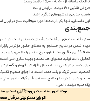
ترافیک ماهانه از 500 به 25,000 بازدید رسید
فروش آنلاین 400 درصد افزایش یافت
شعب جدیدی در شهرهای دیگر باز شد
این داستان، تنها یکی از صدها مورد موفقیت سئو در ایران ا
جمع‌بندی
سئو، قلب تپنده‌ی موفقیت در فضای دیجیتال است. در عصری ک
دیده شدن در نتایج جستجو به معنای حضور مؤثر در بازار ا
هدف‌گذاری دقیق مخاطبان، نرخ تبدیل را بالا می‌برد و برند 
تحلیل داده، تولید محتوای هدفمند و بهینه‌سازی فنی است که
برای کسب‌وکارهایی که به دنبال افزایش فروش، گسترش با
تصمیم استراتژیک و بلندمدت است. با اجرای صحیح تکنیک‌ها
ماند و همواره در صدر نتایج جستجو قرار گرفت. این یعن
یک منبع درآمد دائمی.
توجه! این مطلب یک رپورتاژ آگهی است و م
اکو رایز مسئولیتی در قبال صح