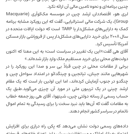
چنین برنامه‌ای و نحوه تامین مالی آن ارائه نکرد.
لری هو، اقتصاددان ارشد چین در موسسه مک‌کوآری (Macquarie
Group)، یک شرکت مالی استرالیایی، گفت که این رویکرد مشابه برنامه
کمک به دارایی‌های مشکل‌دار یا TARP است که دولت
ایالات متحده
در
سال 2008 برای خرید دارایی‌های مشکل‌دار پس از فروپاشی بازار مسکن
آمریکا تأسیس کرد.
آقای هی گفت:«این یک تغییر در سیاست است؛ به این معنا که اکنون
دولت‌های محلی برای خرید مستقیم ملک وارد بازار شده‌اند.»
برخی از مقامات محلی در چین قبلاً بی سر و صدا این رویکرد را در
شهرهایی مانند جینان، تیانجین و چینگدائو در امتداد سواحل چین و
چنگدو در جنوب آزمایش کرده‌اند، اما این اولین بار است که یک مقام
ارشد چینی در یک تریبون ملی در مورد آن چیزی می‌گوید.طبق یک
حساب رسمی از رسانه دولتی چین، شینهوا، آقای هی روز جمعه خطاب
به مقامات گفت که آن‌ها باید نبرد سخت را برای رسیدگی به تمام اموال
ناتمام در سراسر کشور انجام دهند.
داده‌های رسمی دولت نشان می‌دهد که پکن راه درازی برای افزایش
اعتماد به بازار املاک و مستغلات در پیش دارد. تعداد خانه‌های فروخته