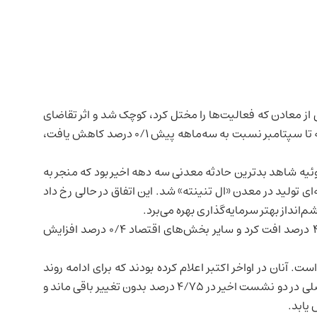
 از معادن که فعالیت‌ها را مختل کرد، کوچک شد و اثر تقاضای
در دوره ژوئیه تا سپتامبر نسبت به سه‌ماهه پیش ۰/۱ درصد کاهش یافت،
وئیه شاهد بدترین حادثه معدنی سه دهه اخیر بود که منجر به
 تولید در معدن «ال تنینته» شد. این اتفاق در حالی رخ داد
‌انداز بهتر سرمایه‌گذاری بهره می‌برد.
بر اساس گزارش بانک مرکزی، بخش معدن در این دوره ۴/۶ درصد افت کرد و سایر بخش‌های اقتصاد ۰/۴ درصد افزایش
آنان در اواخر اکتبر اعلام کرده بودند که برای ادامه روند
کاهش نرخ بهره به اطلاعات بیشتری نیاز دارند. نرخ بهره اصلی در دو نشست اخیر در ۴/۷۵ درصد بدون تغییر باقی ماند و