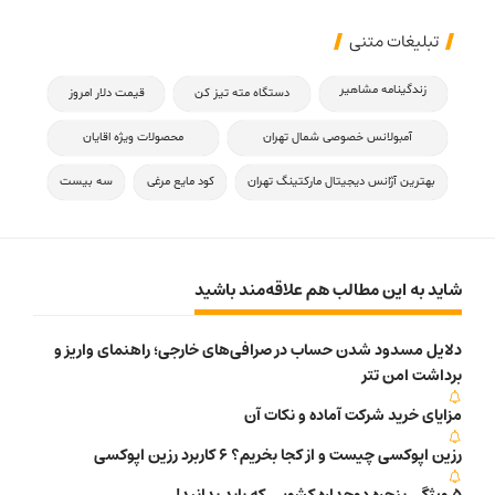
تبلیغات متنی
زندگینامه مشاهیر
دستگاه مته تیز کن
قیمت دلار امروز
آمبولانس خصوصی شمال تهران
محصولات ویژه اقایان
بهترین آژانس دیجیتال مارکتینگ تهران
کود مایع مرغی
سه بیست
شاید به این مطالب هم علاقه‌مند باشید
دلایل مسدود شدن حساب در صرافی‌های خارجی؛ راهنمای واریز و
برداشت امن تتر
مزایای خرید شرکت آماده و نکات آن
رزین اپوکسی چیست و از کجا بخریم؟ 6 کاربرد رزین اپوکسی
۵ ویژگی پنجره دوجداره کشویی که باید بدانید!