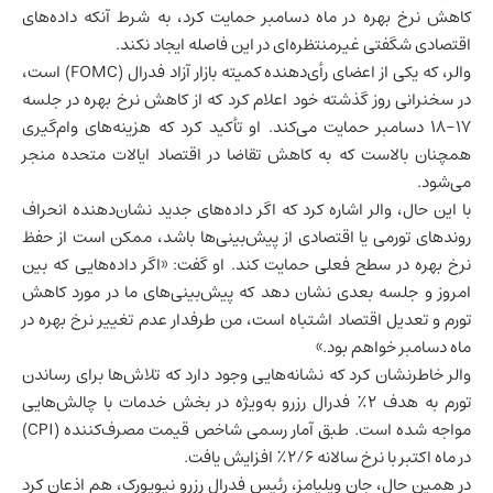
کاهش نرخ بهره در ماه دسامبر حمایت کرد، به شرط آنکه داده‌های
اقتصادی شگفتی غیرمنتظره‌ای در این فاصله ایجاد نکند.
والر، که یکی از اعضای رأی‌دهنده کمیته بازار آزاد فدرال (FOMC) است،
در سخنرانی روز گذشته خود اعلام کرد که از کاهش نرخ بهره در جلسه
۱۷-۱۸ دسامبر حمایت می‌کند. او تأکید کرد که هزینه‌های وام‌گیری
همچنان بالاست که به کاهش تقاضا در
اقتصاد ایالات متحده
منجر
می‌شود.
با این حال، والر اشاره کرد که اگر داده‌های جدید نشان‌دهنده انحراف
روندهای تورمی یا اقتصادی از پیش‌بینی‌ها باشد، ممکن است از حفظ
نرخ بهره در سطح فعلی حمایت کند. او گفت: «اگر داده‌هایی که بین
امروز و جلسه بعدی نشان دهد که پیش‌بینی‌های ما در مورد کاهش
تورم و تعدیل اقتصاد اشتباه است، من طرفدار عدم تغییر نرخ بهره در
ماه دسامبر خواهم بود.»
والر خاطرنشان کرد که نشانه‌هایی وجود دارد که تلاش‌ها برای رساندن
تورم به هدف ۲٪ فدرال رزرو به‌ویژه در بخش خدمات با چالش‌هایی
مواجه شده است. طبق آمار رسمی شاخص قیمت مصرف‌کننده (CPI)
در ماه اکتبر با نرخ سالانه ۲/۶٪ افزایش یافت.
در همین حال، جان ویلیامز، رئیس فدرال رزرو نیویورک، هم اذعان کرد