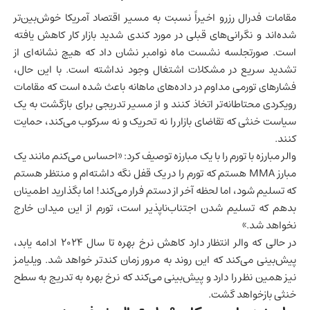
مقامات فدرال رزرو اخیراً نسبت به مسیر اقتصاد آمریکا خوش‌بین‌تر
شده‌اند و نگرانی‌های قبلی در مورد کندی شدید
بازار کار
کاهش یافته
است. صورتجلسه نشست ماه نوامبر نشان داد که هیچ نشانه‌ای از
تشدید سریع در مشکلات اشتغال وجود نداشته است. با این حال،
فشارهای تورمی مداوم در داده‌های ماهانه باعث شده است که مقامات
رویکردی محتاطانه‌تر اتخاذ کنند و از مسیر تدریجی برای بازگشت به یک
سیاست خنثی که تقاضای بازار را نه تحریک و نه سرکوب می‌کند، حمایت
کنند.
والر مبارزه با تورم را با یک مبارزه توصیف کرد: «احساس می‌کنم مانند یک
مبارز MMA هستم که تورم را در یک قفل نگه داشته‌ام و منتظر هستم
که تسلیم شود، اما لحظه آخر از دستم فرار می‌کند! اما بگذارید اطمینان
بدهم که تسلیم شدن اجتناب‌ناپذیر است، تورم از این میدان خارج
نخواهد شد.»
در حالی که والر انتظار دارد کاهش نرخ بهره تا سال ۲۰۲۴ ادامه یابد،
پیش‌بینی می‌کند که این روند به مرور زمان کندتر خواهد شد. ویلیامز
نیز همین نظر را دارد و پیش‌بینی می‌کند که نرخ بهره به تدریج به سطح
خنثی بازخواهد گشت.