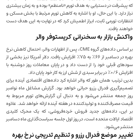
که پیشرفت در دستیابی به هدف تورم «نامنظم» بوده و به زمان بیشتری
نیاز دارد. با این حال، او با اشاره به کاهش تورم مرتبط با بخش مسکن و
انتظارات تورمی ثابت، ابراز اطمینان کرد که در نهایت به این هدف دست
خواهند یافت.
واکنش بازار به سخنرانی کریستوفر والر
بر اساس داده‌های گروه CME، پس از اظهارات والر، احتمال کاهش نرخ
بهره در دسامبر از ۶۶٪ به ۷۵٪ افزایش یافت. دلار آمریکا نیز بخشی از
سودهای قبلی خود را از دست داد و در پایان معاملات روز دوشنبه با
افزایش ۰/۶٪ در برابر سبدی از شش ارز به کار خود پایان داد.
بدین ترتیب همان طور که والر اشاره کرد داده‌های اقتصادی آینده برای
تصمیم‌گیری فدرال رزرو حیاتی خواهد بود. گزارش مشاغل ماه نوامبر
روز جمعه منتشر می‌شود و به دنبال آن گزارش‌های تورم مربوط به
قیمت مصرف‌کننده و تولیدکننده در هفته آینده ارائه خواهد شد. علاوه
بر این، داده‌های جدید فروش خرده‌فروشی، که یک محرک کلیدی
اقتصاد ایالات متحده است، در روز اول جلسه سیاست‌گذاری ماه دسامبر
منتشر می‌شود.
تغییر موضع فدرال رزرو و تنظیم تدریجی نرخ بهره