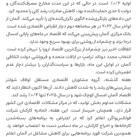
اولیه ۰/۲٪ است. در حالی که در این مدت مخارج مصرف‌کنندگان و
دولت تا حدی حمایت‌کننده بود، کاهش صادرات رشد کلی را محدود کرد.
این داده‌های بازنگری‌شده الگوی نگران‌کننده‌ای را تأیید می‌کند: آلمان از
اواخر سال ۲۰۲۲ در هر سه‌ماهه دوم دچار انقباض اقتصادی شده است.
بانک مرکزی آلمان پیش‌بینی می‌کند که اقتصاد در ماه‌های پایانی امسال
درجا بزند و چشم‌انداز روشنی برای بهبود سریع وجود ندارد.
اتفاقات اخیر نیز چشم‌انداز بزرگ‌ترین اقتصاد اروپا را تیره‌تر کرده است.
انتخاب مجدد دونالد ترامپ در
ایالات متحده
و فروپاشی دولت ائتلافی
آلمان در اوایل این ماه، بازارها و سیاست‌گذاران را بیشتر دچار عدم
اطمینان کرده است.
هفته گذشته، گروه مشاوران اقتصادی مستقل اولاف شولتز
پیش‌بینی‌های رشد را به شدت کاهش دادند. آن‌ها اکنون انتظار دارند که
اقتصاد آلمان
امسال کوچک شود و در سال ۲۰۲۵ تنها ۰/۴٪ رشد کند.
مشکلات مداوم بخش تولید، که در مرکز مشکلات اقتصادی این کشور
قرار دارد، همچنان خبرساز است. این هفته، اتحادیه کارکنان شرکت
فولکس‌واگن اعلام کرد که در اعتراض به برنامه‌های بسته‌شدن
کارخانه‌ها و اخراج کارکنان، در ماه دسامبر دست به اعتصاب خواهد زد.
همچنین
شرکت فورد برنامه‌هایی برای کاهش مشاغل در آلمان اعلام