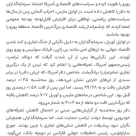
یورو را تقویت کرده و سیاست‌های اقتصادی آمریکا اعتماد سرمایه‌گذاران
به دلار را کاهش داده است. در اوایل مارس، احزاب آلمانی پس از سال‌ها
سیاست‌های ریاضتی، توافقی برای افزایش قابل‌توجه بودجه عمومی
امضا کردند که چشم‌انداز
رشد اقتصادی
بزرگ‌ترین اقتصاد منطقه یورو را
بهبود بخشید.
در اوایل آوریل، سرمایه‌گذاران به دلیل نگرانی از جنگ تجاری و کند شدن
اقتصاد جهانی، به ارزهای امن مانند ین ژاپن، فرانک سوئیس و یورو روی
آوردند. این نگرانی‌ها پس از آن شدت گرفت که دونالد ترامپ،
رئیس‌جمهور آمریکا، تعرفه‌هایی را اعلام کرد که ترس از یک درگیری
تجاری تمام‌عیار را برانگیخت. شاخص دلار آمریکا، که ارزش دلار را در برابر
سبدی از ارزهای خارجی نشان می‌دهد، روز سه‌شنبه ۰/۲۵ درصد
افزایش یافت و به ۹۹/۲۸ رسید، اما این پس از افت ۰/۵۸ درصدی روز
قبل بود. این شاخص در ماه‌های مارس و آوریل ۷/۷ درصد کاهش یافته
که بزرگ‌ترین افت دو ماهه از مه ۲۰۰۲ به شمار می‌رود.
دلار روز سه‌شنبه از گزارش‌هایی مبنی بر احتمال کاهش تعرفه‌های
خودرویی توسط دولت ترامپ حمایت شد، اما سرمایه‌گذاران همچنان
نگران نبود پیشرفت در کاهش تنش‌های تجاری با
چین
بودند. جورج
ساراولوس، رئیس تحقیقات جهانی فارکس در دویچه بانک، می‌گوید: