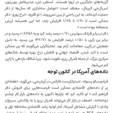
گزینه‌های جایگزین در اروپا هستند. استفن جن، مدیرعامل یوریزون
اس‌ال‌جی کپیتال، معتقد است: «عوامل ساختاری که سال‌ها از دلار
حمایت کرده‌اند، به این راحتی از بین نمی‌روند.» او افزود: «نرخ یورو-دلار
ممکن است تا ۱/۲۰ تا ۱/۲۵ افزایش یابد، اما این همیشه ارزش
منصفانه بوده است.»
دلار در برابر فرانک سوئیس ۰/۷۰ درصد رشد کرد و به ۰/۸۲۵۸ رسید و در
برابر ین ژاپن با ۰/۵۰ درصد افزایش به ۱۴۲/۷۰ ین رسید. به دلیل
تعطیلی در ژاپن، معاملات آرام بود. تحلیلگران می‌گویند که ین ممکن
است با کند شدن
اقتصاد جهانی
و کاهش نرخ بهره توسط بانک‌های
مرکزی بزرگ، از جمله فدرال رزرو، تقویت شود، زیرا شکاف بازدهی با ژاپن
کم می‌شود.
داده‌های آمریکا در کانون توجه
فرانچسکو پسوله، استراتژیست فارکس در آی‌ان‌جی، می‌گوید: «هفته‌ای
پر از داده‌های اقتصادی ممکن است فرصت‌هایی برای فروش دلار
فراهم کند.» او تأکید کرد که بازارها اکنون به داده‌های
بازار کار
چشم
دوخته‌اند: «ضعف در بازار کار می‌تواند فدرال رزرو را به واکنش سریع‌تر
وادارد.» گزارش مشاغل آمریکا، آمار اولیه رشد اقتصادی سه‌ماهه اول و
داده‌های PCE هسته (معیار تورم مورد علاقه فدرال رزرو) از عوامل