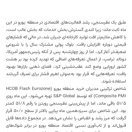
طبق یک نظرسنجی، رشد فعالیت‌های اقتصادی در منطقه یورو در این
ماه ثابت ماند؛ زیرا کندی گسترش بخش خدمات که بخش غالب است،
با کاهش ملایم‌تر افت تولید کارخانه‌ای جبران شد، در حالی که فشارهای
قیمتی دوباره افزایش یافت. بلوک پولی مشترک سال را با شروعی
ضعیف‌تر آغاز کرد، اما از روز چهارشنبه پس از آنکه رئیس‌جمهور آمریکا،
دونالد ترامپ، از اعمال تعرفه‌های اضافی که تهدید کرده بود بر هشت
کشور اروپایی وضع کند عقب‌نشینی کرد، فضای ذهنی بازارها بهبود
یافت؛ تعرفه‌هایی که قرار بود به‌عنوان اهرم فشار برای تصرف گرینلند
استفاده شوند.
شاخص ترکیبی مدیران خرید منطقه یورو (HCOB Flash Eurozone
Composite PMI) که توسط S&P Global تهیه می‌شود، این ماه روی
۵۱/۵ باقی ماند، اما از پیش‌بینی نظرسنجی رویترز با رقم ۵۱/۸ کمتر
بود. این شاخص برای سیزدهمین ماه پیاپی بالاتر از سطح ۵۰/۰ قرار
گرفت که مرز رشد و انقباض را نشان می‌دهد. در مجموع داده‌ها قابل
قبول‌اند و از تاب‌آوری نسبی اقتصاد منطقه یورو در برابر شوک‌های