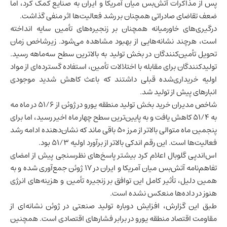
پس از مذاکرات آتش‌بس میان آمریکا و
ایران
به صنایع کمک کرد، اما
ضعف تقاضای صادراتی همچنان بر رشد فعالیت‌ها اثر منفی گذاشت.
درگیری‌های خاورمیانه همچنان بر زنجیره‌های تأمین سایه انداخته
است، هرچند نشانه‌هایی از بهبود مشاهده می‌شود. زیرشاخص زمان
تحویل تأمین‌کنندگان در بخش تولید به بالاترین سطح سه‌ماهه رسید.
تولیدکنندگان برای مقابله با اختلالات تأمین، استفاده گسترده‌ای از مواد
اولیه خریداری‌شده قبلی داشتند که باعث کاهش شدید موجودی
انبارهای پیش از تولید شد.
شاخص مدیران خرید بخش تولید منطقه یورو در ژوئن از ۵۱/۶ در ماه مه
به ۵۱/۴ کاهش یافت و به پایین‌ترین سطح چهار ماه اخیر رسید، اما برای
پنجمین ماه متوالی بالاتر از مرز ۵۰ باقی ماند که نشان‌دهنده ادامه رشد
فعالیت‌ها است. این رقم اندکی بالاتر از برآورد اولیه ۵۱/۳ بود.
اس‌اندپی گلوبال اعلام کرد بیشتر پاسخ‌های نظرسنجی پیش از امضای
تفاهم‌نامه آتش‌بس میان آمریکا و ایران در ۱۷ ژوئن جمع‌آوری شده و به
همین دلیل، تأثیر کامل این توافق بر زنجیره تأمین و هزینه‌های انرژی
هنوز در داده‌ها منعکس نشده است.
طبق این گزارش، افزایش دوباره تولید صنعتی در ژوئن نشانه‌ای از
مقاومت اقتصاد منطقه یورو در برابر فشارهای اقتصادی است. همچنین