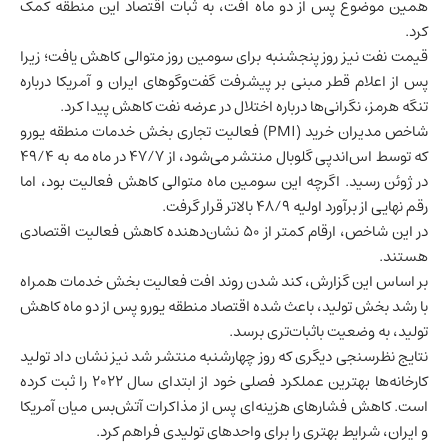
همین موضوع پس از دو ماه افت، به ثبات اقتصاد این منطقه کمک
کرد.
قیمت نفت نیز روز پنجشنبه برای سومین روز متوالی کاهش یافت؛ زیرا
پس از اعلام
قطر
مبنی بر پیشرفت گفت‌وگوهای
ایران
و آمریکا درباره
تنگه هرمز، نگرانی‌ها درباره اختلال در عرضه نفت کاهش پیدا کرد.
شاخص مدیران خرید (PMI) فعالیت تجاری بخش خدمات منطقه یورو
که توسط اس‌اندپی گلوبال منتشر می‌شود، از ۴۷/۷ در ماه مه به ۴۹/۴
در ژوئن رسید. اگرچه این سومین ماه متوالی کاهش فعالیت بود، اما
رقم نهایی از برآورد اولیه ۴۸/۹ بالاتر قرار گرفت.
در این شاخص، ارقام کمتر از ۵۰ نشان‌دهنده کاهش فعالیت اقتصادی
هستند.
بر اساس این گزارش، کند شدن روند افت فعالیت بخش خدمات همراه
با رشد بخش تولید، باعث شده اقتصاد منطقه یورو پس از دو ماه کاهش
تولید، به وضعیت باثبات‌تری برسد.
نتایج نظرسنجی دیگری که روز چهارشنبه منتشر شد نیز نشان داد تولید
کارخانه‌ها بهترین عملکرد فصلی خود از ابتدای سال ۲۰۲۲ را ثبت کرده
است. کاهش فشارهای هزینه‌ای پس از مذاکرات آتش‌بس میان آمریکا
و ایران، شرایط بهتری را برای واحدهای تولیدی فراهم کرد.