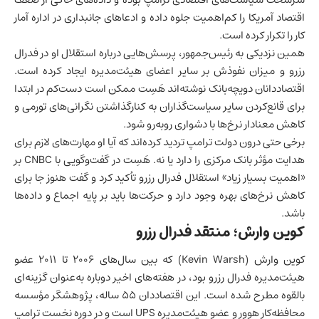
اقتصاد آمریکا
را کم‌اهمیت جلوه داده و ادعاهای جانبداری در اداره آمار
کار را تکرار کرده است.
همین نزدیکی به رئیس‌جمهور، پرسش‌هایی درباره استقلال او در فدرال
رزرو و میزان نفوذش بر سایر اعضای هیئت‌مدیره ایجاد کرده است.
اقتصاددانان دویچه‌بانک نوشته‌اند هَسِت ممکن است دست‌کم در ابتدا
برای قانع‌کردن سایر سیاست‌گذاران به کنارگذاشتن نگرانی‌های تورمی و
کاهش معنادار نرخ‌ها با دشواری روبه‌رو شود.
برخی حتی درون دولت ترامپ تردید کرده‌اند که آیا او مهارت‌های لازم برای
هدایت مؤثر بانک مرکزی را دارد یا نه. هَسِت در گفت‌وگویی با CNBC بر
«اهمیت بسیار زیاد» استقلال فدرال رزرو تأکید کرد و گفت هنوز جا برای
کاهش نرخ‌های بهره وجود دارد و حرکت‌ها باید بر پایه اجماع و داده‌ها
باشد.
کوین وارش؛ منتقد فدرال رزرو
کوین وارش (Kevin Warsh) که بین سال‌های ۲۰۰۶ تا ۲۰۱۱ عضو
هیئت‌مدیره فدرال رزرو بود، در هفته‌های اخیر دوباره به‌عنوان گزینه‌ای
بالقوه مطرح شده است. این اقتصاددان ۵۵ ساله، پژوهشگر مؤسسه
محافظه‌کار هوور و عضو هیئت‌مدیره UPS است و در دوره نخست ترامپ