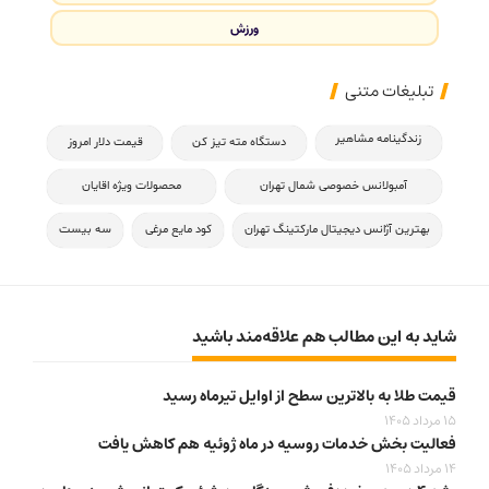
ورزش
تبلیغات متنی
زندگینامه مشاهیر
دستگاه مته تیز کن
قیمت دلار امروز
آمبولانس خصوصی شمال تهران
محصولات ویژه اقایان
بهترین آژانس دیجیتال مارکتینگ تهران
کود مایع مرغی
سه بیست
شاید به این مطالب هم علاقه‌مند باشید
قیمت طلا به بالاترین سطح از اوایل تیرماه رسید
15 مرداد 1405
فعالیت بخش خدمات روسیه در ماه ژوئیه هم کاهش یافت
14 مرداد 1405