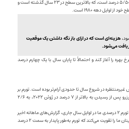
نرخ بهره شبانه* فدرال رزرو در حال حاضر در حدود 5/25 تا 5/50 درصد است، که بالاترین سطح در 23 سال گذشته است و
هزینه‌ای است که در ازای باز نگه داشتن یک موقعیت
دریافت می‌شود
.
خ بهره را آغاز کند و احتمالاً تا پایان سال با یک چهارم درصد
رمنتظره در شروع سال تا حدودی آرام‌تر بوده است. تورم بر
ترجیحی فدرال رزرو پس از رسیدن به بالاتر از 7 درصد در ژوئن 2022، به 2/6
پاول در این باره گفت: «پس از عدم پیشرفت به سمت هدف تورم 2 درصدی ما در اوایل سال جاری، گزارش‌های ماهانه اخیر
کمی پیشرفت را نشان می‌دهد. داده‌های خوب بیشتر، اطمینان ما را تقویت می‌کند که تورم به‌طور پایدار به سمت 2 درصد