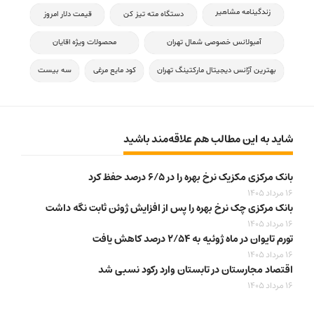
زندگینامه مشاهیر
دستگاه مته تیز کن
قیمت دلار امروز
آمبولانس خصوصی شمال تهران
محصولات ویژه اقایان
بهترین آژانس دیجیتال مارکتینگ تهران
کود مایع مرغی
سه بیست
شاید به این مطالب هم علاقه‌مند باشید
بانک مرکزی مکزیک نرخ بهره را در ۶/۵ درصد حفظ کرد
16 مرداد 1405
بانک مرکزی چک نرخ بهره را پس از افزایش ژوئن ثابت نگه داشت
16 مرداد 1405
تورم تایوان در ماه ژوئیه به ۲/۵۴ درصد کاهش یافت
16 مرداد 1405
اقتصاد مجارستان در تابستان وارد رکود نسبی شد
16 مرداد 1405