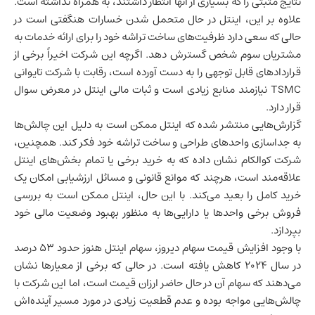
نتایج مثبتی را که بسیاری از آنها انتظار داشتند، به همراه نداشته است.
علاوه بر این، اینتل در حال متحمل شدن خسارات هنگفتی است در
حالی که سعی دارد ظرفیت‌های ساخت تراشه خود را برای ارائه خدمات به
مشتریان سوم شخص گسترش دهد. اگرچه این شرکت اخیراً برخی از
قراردادهای قابل توجهی را به دست آورده است، رقابت با شرکت تایوانی
TSMC نیازمند منابع زیادی است و ثبات مالی اینتل در معرض سوال
قرار دارد.
گزارش‌هایی منتشر شده که اینتل ممکن است به دلیل این چالش‌ها
به جداسازی واحدهای طراحی و ساخت تراشه خود فکر کند. همچنین،
شرکت کوالکام نشان داده که به خرید برخی یا تمام بخش‌های اینتل
علاقه‌مند است، هرچند که موانع قانونی و مسائل ارزشیابی امکان یک
خرید کامل را بعید می‌کند. با این حال، اینتل ممکن است به بررسی
فروش برخی واحدها یا دارایی‌ها به منظور بهبود وضعیت مالی خود
بپردازد.
با وجود افزایش قیمت سهام دیروز، سهام اینتل هنوز حدود ۵۳ درصد
در سال ۲۰۲۴ کاهش یافته است. در حالی که برخی از معیارها نشان
می‌دهند که سهام آن در حال حاضر ارزان قیمت است، اما این شرکت با
چالش‌هایی مواجه بوده و عدم قطعیت زیادی در مورد مسیر آینده‌اش