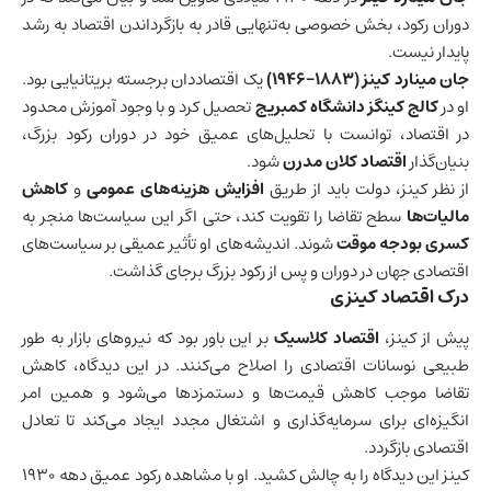
دوران رکود، بخش خصوصی به‌تنهایی قادر به بازگرداندن اقتصاد به رشد
پایدار نیست.
جان مینارد کینز (۱۸۸۳–۱۹۴۶)
یک اقتصاددان برجسته بریتانیایی بود.
او در
کالج کینگز دانشگاه کمبریج
تحصیل کرد و با وجود آموزش محدود
در اقتصاد، توانست با تحلیل‌های عمیق خود در دوران رکود بزرگ،
بنیان‌گذار
اقتصاد کلان
مدرن
شود.
از نظر کینز، دولت باید از طریق
افزایش هزینه‌های عمومی
و
کاهش
مالیات‌ها
سطح تقاضا را تقویت کند، حتی اگر این سیاست‌ها منجر به
کسری بودجه موقت
شوند. اندیشه‌های او تأثیر عمیقی بر سیاست‌های
اقتصادی جهان در دوران و پس از رکود بزرگ برجای گذاشت.
درک اقتصاد کینزی
پیش از کینز،
اقتصاد کلاسیک
بر این باور بود که نیروهای بازار به طور
طبیعی نوسانات اقتصادی را اصلاح می‌کنند. در این دیدگاه، کاهش
تقاضا موجب کاهش قیمت‌ها و دستمزدها می‌شود و همین امر
انگیزه‌ای برای سرمایه‌گذاری و اشتغال مجدد ایجاد می‌کند تا تعادل
اقتصادی بازگردد.
کینز این دیدگاه را به چالش کشید. او با مشاهده رکود عمیق دهه ۱۹۳۰