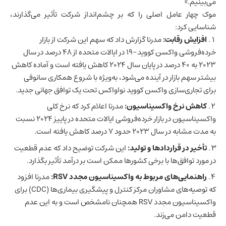
می‌بینیم.»
موک چهار عامل اصلی را که بر چشم‌انداز شرکت تأثیر می‌گذارند،
شناسایی کرد:
افزایش رقابت:
مدرنا گزارش داد که سهم این شرکت از بازار
خرده‌فروشی
واکسن کووید-۱۹ در
ایالات متحده
از ۴۸ درصد در سال
۲۰۲۳ به ۴۰ درصد در پایان سال ۲۰۲۴ کاهش یافته است و آماده کاهش
بیشتر سهم بازار در آینده می‌شود، به‌ویژه با شروع همکاری سانوفی
برای تجاری‌سازی واکسن کووید نواواکس تحت یک توافق جهانی جدید.
کاهش نرخ واکسیناسیون:
مدرنا اعلام کرد که نرخ کلی
واکسیناسیون در بازار خرده‌فروشی ایالات متحده در پاییز ۲۰۲۴ نسبت
به مدت مشابه در سال ۲۰۲۳ حدود ۷ درصد کاهش یافته است.
تأخیر در قراردادها و تولید:
این شرکت توضیح داد که عدم قطعیت
در مورد توافق‌ها با برخی کشورها ممکن است بر درآمد تأثیر بگذارد.
راهنمایی‌های مربوط به واکسیناسیون مجدد RSV:
مدرنا افزود
که توصیه‌های مشاوران مرکز کنترل و پیشگیری بیماری‌ها (CDC) برای
واکسیناسیون مجدد RSV همچنان نامشخص است و به این عدم
قطعیت دامن می‌زند.