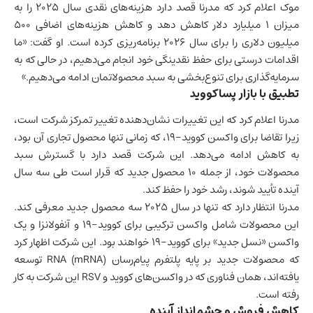
موک اعلام کرد که مدرنا قصد دارد هزینه‌های نقدی سال ۲۰۲۵ را به
میزان ۱ میلیارد دلار کاهش دهد و کاهش هزینه‌های اضافی ۵۰۰
میلیون دلاری را برای سال ۲۰۲۶ برنامه‌ریزی کرده است. او گفت: «ما
اقدامات درستی برای حفظ نقدینگی خود انجام می‌دهیم، در حالی که به
سرمایه‌گذاری برای تنوع‌بخشی به سبد محصولاتمان ادامه می‌دهیم.»
تطبیق با بازار پساکووید
مدرنا اعلام کرد که این تغییرات نشان‌دهنده تغییر تمرکز شرکت است،
زیرا تقاضا برای واکسن کووید-۱۹، که زمانی تنها محصول تجاری آن بود،
به کاهش ادامه می‌دهد. این شرکت قصد دارد با گسترش سبد
محصولات خود، از جمله ۱۰ محصول جدید که قرار است طی سه سال
آینده تأیید شوند، رشد خود را حفظ کند.
مدرنا انتظار دارد که تنها در سال ۲۰۲۵ سه محصول جدید معرفی کند.
این محصولات شامل واکسن ترکیبی برای کووید-۱۹ و آنفولانزا و یک
واکسن «نسل جدید» برای کووید-۱۹ خواهند بود. این شرکت اظهار کرد
که محصولات جدید بر پایه پلتفرم پیام‌رسان RNA (mRNA) توسعه
یافته‌اند، همان
فناوری
که در واکسن‌های کووید و RSV این شرکت به کار
رفته است.
کاهش فروش و چشم‌انداز آینده