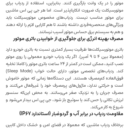
موتور را در یک وانت بارگیری کنند. بنابراین، استفاده از ردیاب برای
موتورسیکلت یک ضرورت انکارناپذیر است. اما هر جی پی اس ماشین
برای موتور مناسب نیست. ردیاب‌های مخصوص موتورسیکلت باید
ویژگی‌های منحصربه‌فردی داشته باشند تا هم کارایی لازم را ارائه دهند
و هم به سیستم برق حساس موتور آسیب نرسانند.
مصرف بهینه انرژی برای جلوگیری از خوابیدن باتری موتور
باتری موتورسیکلت‌ها ظرفیت بسیار کمتری نسبت به باتری خودرو دارد
(معمولا بین ۴ تا ۹ آمپر). اگر یک ردیاب خودرو معمولی را روی موتور
نصب کنید، ممکن است در کمتر از ۲۴ ساعت باتری موتور را کاملا تخلیه
کند. ردیاب‌های تخصصی موتور، دارای حالت خواب (Sleep Mode)
فوق‌العاده کم‌مصرف هستند. این دستگاه‌ها زمانی که موتور خاموش
است و حرکتی ندارد، ماژول‌های پرمصرف خود را غیرفعال می‌کنند و
مصرف جریان را به نزدیک صفر می‌رسانند. به محض این‌که سنسور
لرزش تکانی را حس کند یا سوئیچ باز شود، جی پی اس بیدار می‌شود و
شروع به کار می‌کند.
مقاومت ردیاب در برابر آب و گردوغبار (استاندارد IP67)
برخلاف ردیاب ماشین که معمولا در فضای امن و خشک داخل کابین