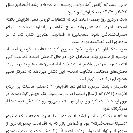
حالی است که آژانس آمار دولتی روسیه (Rosstat)، رشد اقتصادی سال
۲۰۲۴ را ۴/۳ درصد گزارش کرده بود.
بانک مرکزی روز جمعه اعلام کرد که انتظارات تورمی کمی افزایش یافته
است، امری که «می‌تواند مانع کاهش پایدار» قیمت‌ها برای
مصرف‌کنندگان شود. همچنین به فعالیت اعتباری اشاره شد که در
ماه‌های اخیر قدرتمند بوده است.
سیاست‌گذاران در بیانیه خود تصریح کردند: «فاصله گرفتن
اقتصاد
روسیه
از مسیر رشد متعادل خود در حال کاهش است. فعالیت کلی
اقتصادی با سرعتی ملایم به رشد خود ادامه می‌دهد، هرچند پویایی در
بخش‌های مختلف، متفاوت است». این نشان می‌دهد که تمرکز اصلی
همچنان بر کاهش تورم است.
همزمان، بانک مرکزی اعلام کرد افزایش ۲ درصدی مالیات بر ارزش
افزوده (VAT) که از سال آینده اجرایی می‌شود، یک جهش کوتاه‌مدت در
تورم ایجاد خواهد کرد و پس از آن، انتظار می‌رود روند کاهش قیمت‌ها از
سر گرفته شود.
به گفته یک کارشناس ارشد اقتصادی، بیانیه روز جمعه بانک مرکزی
«نسبتاً سخت‌گیرانه» بود و فعالان بازار که به اقدامات جسورانه‌تری از
سوی این نهاد امیدوار بودند، احتمالاً از کاهش محدود نیم درصدی