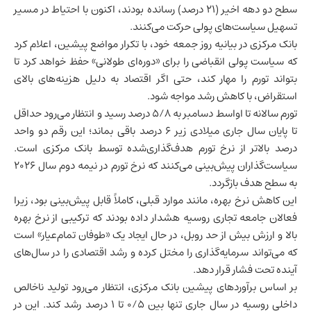
سطح دو دهه اخیر (۲۱ درصد) رسانده بودند، اکنون با احتیاط در مسیر
تسهیل سیاست‌های پولی حرکت می‌کنند.
بانک مرکزی در بیانیه روز جمعه خود، با تکرار مواضع پیشین، اعلام کرد
که سیاست پولی انقباضی را برای «دوره‌ای طولانی» حفظ خواهد کرد تا
بتواند تورم را مهار کند، حتی اگر اقتصاد به دلیل هزینه‌های بالای
استقراض، با کاهش رشد مواجه شود.
تورم سالانه تا اواسط دسامبر به ۵/۸ درصد رسید و انتظار می‌رود حداقل
تا پایان سال جاری میلادی زیر ۶ درصد باقی بماند؛ این رقم دو واحد
درصد بالاتر از نرخ تورم هدف‌گذاری‌شده توسط بانک مرکزی است.
سیاست‌گذاران پیش‌بینی می‌کنند که نرخ تورم در نیمه دوم سال ۲۰۲۶
به سطح هدف بازگردد.
این کاهش نرخ بهره، مانند موارد قبلی، کاملاً قابل پیش‌بینی بود، زیرا
فعالان جامعه تجاری روسیه هشدار داده بودند که ترکیبی از نرخ بهره
بالا و ارزش بیش از حد روبل، در حال ایجاد یک «طوفان تمام‌عیار» است
که می‌تواند سرمایه‌گذاری را مختل کرده و رشد اقتصادی را در سال‌های
آینده تحت فشار قرار دهد.
بر اساس برآوردهای پیشین بانک مرکزی، انتظار می‌رود
تولید ناخالص
داخلی
روسیه در سال جاری تنها بین ۰/۵ تا ۱ درصد رشد کند. این در