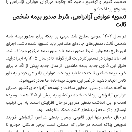
صحبت کنیم و توضیح دهیم که چگونه می‌توان عوارض آزادراهی را
به‌موقع پرداخت کرد.
تسویه عوارض آزادراهی، شرط صدور بیمه شخص
ثالث
در سال ۱۴۰۲ طرحی مطرح شد مبنی بر اینکه برای صدور بیمه نامه
شخص ثالث، بدهی‌های جاده‌ای متقاضی باید تسویه شده باشد. اجرای
این طرح به‌عنوان شرط صدور بیمه با دستور بیمه مرکزی متوقف شد.
اما حالا دوباره در دستور کار دولت قرار گرفته تا در سال ۱۴۰۵ به اجرا درآید.
طبق این قانون جدید بیمه ماشین، از سال جدید پیش از اقدام برای
خرید بیمه شخص ثالث حتما باید
پرداخت عوارض آزادراهی
خود را به طور
کامل انجام دهیم. در غیر این صورت بیمه‌نامه ما صادر نمی‌شود.
به گفته میلاد دوستی، معاون ساخت و توسعه آزادراه‌های کشور، میزان
عوارض آزادراهی پرداخت‌نشده در کشور به بیش از ۴.۵ همت رسیده
است و این انباشت بدهی هر روز در حال افزایش است. به این ترتیب
نوسازی و توسعه زیربناهای کشور ممکن نخواهد بود.
در حال حاضر تنها ابزار قانونی وصول بدهی عوارض آزادراهی فرایند
تعویض پلاک است، در حالی که ممکن است برخی مالکان خودرو تا
سال‌ها به تعویض پلاک نیاز پیدا نکنند. به همین دلیل این‌طور