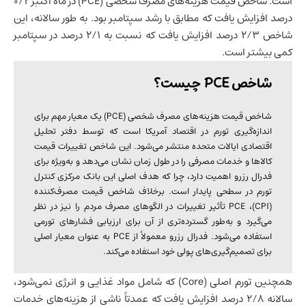
است. شاخص قیمت هزینه‌های مصرف شخصی (PCE) در ماه اکتبر ۰/۲
درصد افزایش یافت که مطابق با رشد سپتامبر بود. به طور سالانه، این
شاخص ۲/۳ درصد افزایش یافت که نسبت به ۲/۱ درصد در سپتامبر
کمی بیشتر است.
شاخص PCE چیست؟
شاخص قیمت هزینه‌های مصرف شخصی (PCE) یک معیار مهم برای
اندازه‌گیری تورم در
اقتصاد آمریکا
است که توسط دفتر تحلیل
اقتصادی ایالات متحده منتشر می‌شود. این شاخص تغییرات قیمت
کالاها و خدمات مصرفی را در طول زمان نشان می‌دهد و به‌ویژه برای
فدرال رزرو اهمیت دارد، چرا که هدف اصلی این بانک مرکزی کنترل
تورم در سطحی پایدار است. برخلاف شاخص قیمت مصرف‌کننده
(CPI)، PCE تأثیر تغییرات در الگوهای مصرف مردم را نیز در نظر
می‌گیرد و به‌طور گسترده‌تری از آن برای ارزیابی فشارهای تورمی
استفاده می‌شود. فدرال رزرو معمولاً از PCE به عنوان معیار اصلی
برای تصمیم‌گیری‌های پولی خود استفاده می‌کند.
همچنین تورم اصلی (Core) که شامل مواد غذایی و انرژی نمی‌شود،
سالانه ۲/۸ درصد افزایش یافت که عمدتاً ناشی از هزینه‌های خدمات