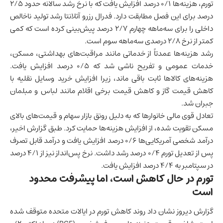
تورم، هزینه‌ها ۰/۱ درصد افزایش یافت که با نرخ رشد سالانه حدود ۲/۵
درصد برای این فصل مطابقت دارد. فدرال رزرو آتلانتا رشد
تولید ناخالص
داخلی
را برای سه‌ماهه چهارم ۲/۷ درصد پیش‌بینی کرده است که کمی
کمتر از نرخ ۲/۸ درصدی سه‌ماهه سوم است.
رشد هزینه‌ها عمدتاً از خدماتی مانند مراقبت‌های بهداشتی، مسکن،
خدمات عمومی و تفریح ناشی شد که ۰/۵ درصد افزایش یافت.
هزینه‌های کالاها ثابت باقی ماند، زیرا افزایش خرید وسایل نقلیه با
کاهش قیمت گاز و کاهش قیمت برخی اقلام مانند لباس و مبلمان
جبران شد.
تعادل قوی مالی خانوارها که به دلیل رونق بازار سهام و قیمت‌های بالای
مسکن تقویت شده، از افزایش هزینه‌ها حمایت کرد. طبق گزارش اخیر،
درآمد شخصی آمریکایی‌ها ۰/۶ درصد افزایش یافت و درآمد قابل تصرف
پس از تعدیل تورم ۰/۴ درصد رشد داشت. نرخ پس‌انداز نیز از ۴/۱ درصد
در سپتامبر به ۴/۴ درصد افزایش یافت.
تورم در حال کاهش است، اما پیشرفت محدود
است
گزارش دیروز نشان داد روند کاهش تورم در ایالات متحده متوقف شده