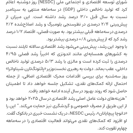
شورای توسعه اقتصادی و اجتماعی ملی (NESDC) روز دوشنبه اعلام
کرد که
تولید ناخالص داخلی
(GDP) در سه‌ماهه منتهی به سپتامبر
نسبت به سال قبل ۳/۰ درصد رشد داشته است. این میزان از
پیش‌بینی ۲/۴ درصدی در نظرسنجی بلومبرگ و رشد اصلاح‌شده ۲/۲
درصدی در سه‌ماهه قبلی بیشتر بود. به صورت فصلی، اقتصاد ۱/۲ درصد
رشد کرد که از پیش‌بینی ۰/۸ درصدی بیشتر بود.
با وجود این رشد، پیش‌بینی می‌شود رشد اقتصادی سالانه تایلند نسبت
به کشورهای همسایه‌ای مانند
اندونزی
که اخیراً رشد فصلی ۴/۹۵
درصدی را ثبت کرده است و
مالزی
با رشد ۵/۳ درصدی تولید ناخالص
داخلی، عقب بماند. دولت به رهبری نخست‌وزیر «پائتونگ‌تارن شیناواترا»
روز سه‌شنبه برای بررسی اقدامات محرک اقتصادی اضافی، از جمله
احتمال ارائه کمک‌های نقدی، تشکیل جلسه خواهد داد تا اطمینان
حاصل شود که روند بهبود در سال آینده ادامه خواهد یافت.
“هزینه‌های دولت عامل اصلی رشد اقتصادی در سال ۲۰۲۵ خواهد بود و
از این طریق از مصرف خصوصی و گردشگری نیز حمایت می‌کند.” این را
«دانوچا پیچایانان»، رئیس NESDC، در یک نشست خبری در بانکوک گفت.
او افزود که کمک‌های نقدی می‌تواند فعالیت اقتصادی را در سه‌ماهه
چهارم تقویت کند.