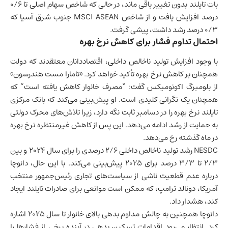
بات تایلند بدون تغییر باقی ماند، در حالی که شاخص سهام اصلی تا ۰/۶
درصد افزایش یافت و از شاخص MSCI ASEAN جنوب شرق آسیا که
۰/۳ درصد رشد داشت، پیشی گرفت.
احتمال تداوم فشار برای کاهش نرخ بهره
با وجود افزایش تولید ناخالص داخلی، اقتصاددانان معتقدند که دولت
همچنان بر کاهش نرخ بهره تأکید خواهد کرد. «تامارا مست هندرسون»
از بلومبرگ اکونومیکس گفت: “مصرف خانوار کاهش یافته است” که
همچنان یک نگرانی کلیدی است. او پیش‌بینی می‌کند که بانک مرکزی
تایلند نرخ بهره را در دسامبر ثابت نگه دارد، زیرا تلاش‌های محرک دولتی
به حمایت از رشد ادامه می‌دهد. این پس از کاهش غیرمنتظره نرخ بهره
در ماه گذشته رخ می‌دهد.
NESDC رشد تولید ناخالص داخلی ۲/۶ درصدی را برای سال ۲۰۲۴ و بین
۲/۳ تا ۳/۳ درصد برای ۲۰۲۵ پیش‌بینی می‌کند. با این حال، دانوچا
درباره عدم قطعیت ناشی از سیاست‌های تجاری رئیس‌جمهور منتخب
آمریکا، دونالد ترامپ، که ممکن است موانعی برای صادرات تایلند ایجاد
کند، هشدار داد.
دانوچا همچنین به چالش مداوم بدهی بالای خانوار تا سال ۲۰۲۵ اشاره
کرد. انتظار می‌رود اقدامات تسکین بدهی در آینده برخی از فشارها را