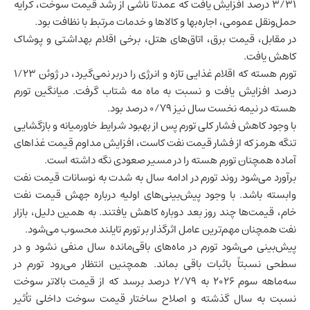
۳/۳۱ درصد افزایش یافت که عمدتاً ناشی از رشد قیمت سوخت، کرایه
حمل‌ونقل عمومی، اجاره‌بها و کالاها و خدمات مرتبط با نظافت بود.
در مقابل، قیمت برق، اتاق‌های هتل، برخی اقلام بهداشتی و پوشاک
کاهش یافت.
تورم هسته که اقلام غذایی تازه و انرژی را دربر نمی‌گیرد، در ژوئن ۱/۲۳
درصد افزایش یافت و نسبت به ماه مه شتاب گرفت. میانگین تورم
هسته در نیمه نخست سال نیز ۰/۷۹ درصد بود.
با وجود کاهش فشار کلی تورم پس از بهبود شرایط خاورمیانه و بازگشایی
تنگه هرمز که از فشار قیمت نفت کاست، افزایش مداوم قیمت غذاهای
آماده همچنان تورم هسته را در مسیر صعودی نگه داشته است.
برآورد می‌شود روند تورم در ادامه سال به شدت به نوسانات قیمت نفت
وابسته باشد. با وجود پیش‌بینی‌های اولیه درباره جهش قیمت نفت
خام، قیمت‌ها چند روز بعد دوباره کاهش یافتند. به همین دلیل، بازار
نفت همچنان مهم‌ترین عامل اثرگذار بر تورم تایلند محسوب می‌شود.
پیش‌بینی می‌شود تورم در ماه‌های باقی‌مانده سال منفی نشود و در
سطحی نسبتاً باثبات باقی بماند. همچنین انتظار می‌رود تورم در
سه‌ماهه سوم ۲۰۲۶ به ۲/۷۹ درصد برسد که از قیمت بالاتر سوخت
نسبت به سال گذشته و اصلاح ساختار قیمت سوخت داخلی تأثیر