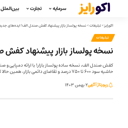
سرمایه
تجارت
بین‌الملل
اکورایز
>
تبلیغات
>
نسخه پولساز بازار پیشنهاد کفش صندل الف! ایده‌های جدید برای
تبلیغات
نسخه پولساز بازار پیشنهاد کفش صندل
کفش صندل الف، نسخه ساده پولساز بازار! با ارائه دمپایی و صن
حاشیه سود 600 تا 750 درصد و تقاضای دائمی بازار، همین حالا کسب‌وکار خود را با کفش صندل الف آغاز کنید و در مسیر موفقیت قرار بگیرید!
رپورتاژ آگهی
2 بهمن 1403