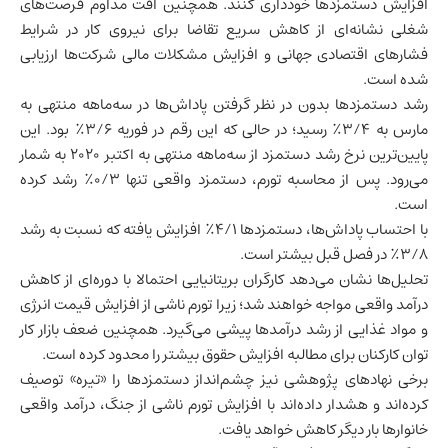
افزایش دستمزدها خودداری کنند. همچنین افت مداوم فرصت‌های
شغلی نشانه‌ای از کاهش سریع تقاضا برای نیروی کار در شرایط
فشارهای اقتصادی جهانی و افزایش مشکلات مالی شرکت‌ها ارزیابی
شده است.
رشد دستمزدها بدون در نظر گرفتن پاداش‌ها در سه‌ماهه منتهی به
مارس به ۳/۴٪ رسید؛ در حالی که این رقم در فوریه ۳/۶٪ بود. این
پایین‌ترین نرخ رشد دستمزد از سه‌ماهه منتهی به اکتبر ۲۰۲۰ به شمار
می‌رود. پس از محاسبه تورم، دستمزد واقعی تنها ۰/۳٪ رشد کرده
است.
با احتساب پاداش‌ها، دستمزدها ۴/۱٪ افزایش یافته که نسبت به رشد
۳/۸٪ در فصل قبل بیشتر است.
تحلیل‌ها نشان می‌دهد کارگران بریتانیایی احتمالا با دوره‌ای از کاهش
درآمد واقعی مواجه خواهند شد؛ زیرا تورم ناشی از افزایش قیمت انرژی
و مواد غذایی از رشد درآمدها پیشی می‌گیرد. همچنین ضعف
بازار کار
توان کارکنان برای مطالبه افزایش حقوق بیشتر را محدود کرده است.
برخی نهادهای پژوهشی نیز چشم‌انداز دستمزدها را «تیره» توصیف
کرده‌اند و هشدار داده‌اند با افزایش تورم ناشی از جنگ، درآمد واقعی
خانوارها بار دیگر کاهش خواهد یافت.