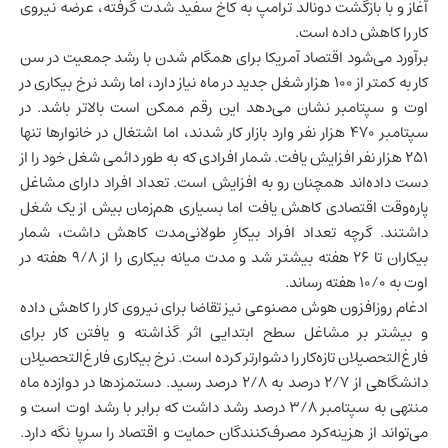
آغاز و با بازگشت دونالد ترامپ به کاخ سفید شدت گرفته، عرضه نیروی
کار را کاهش داده است.
برآورد می‌شود
اقتصاد آمریکا
برای همگام شدن با رشد جمعیت در سن
کار به کمتر از ۱۰۰ هزار شغل جدید در ماه نیاز دارد، اما رشد نرخ بیکاری در
اوت و سپتامبر نشان می‌دهد این رقم ممکن است بالاتر باشد. در
سپتامبر ۴۷۰ هزار نفر وارد بازار کار شدند، اما اشتغال در خانوارها تنها
۲۵۱ هزار نفر افزایش یافت. شمار افرادی که به طور دائمی شغل خود را از
دست داده‌اند همچنان رو به افزایش است. تعداد افراد دارای مشاغل
پاره‌وقت اقتصادی کاهش یافت اما بسیاری هم‌زمان بیش از یک شغل
داشتند. گرچه تعداد افراد بیکارِ طولانی‌مدت کاهش داشت، شمار
بیکاران تا ۲۶ هفته بیشتر شد و مدت میانه بیکاری را از ۹/۸ هفته در
اوت به ۱۰/۰ هفته رساند.
ادغام روزافزون
هوش مصنوعی
نیز تقاضا برای نیروی کار را کاهش داده
و بیشتر بر مشاغل سطح ابتدایی اثر گذاشته و یافتن کار برای
فارغ‌التحصیلان تازه‌کار را دشوارتر کرده است. نرخ بیکاری فارغ‌التحصیلان
دانشگاهی از ۲/۷ درصد به ۲/۸ درصد رسید. دستمزدها در دوازده ماه
منتهی به سپتامبر ۳/۸ درصد رشد داشت که برابر با رشد اوت است و
می‌تواند از هزینه‌کرد مصرف‌کنندگان حمایت و اقتصاد را سرپا نگه دارد.