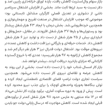
بازار سهام وال‌استریت کاهش یافت، بازده اوراق خزانه‌داری پایین آمد و
دلار نسبت به سبد ارزها ثابت ماند. بخشی از افزایش اشتغال سپتامبر
ناشی از دشواری در تعدیل فصلی کارگران مشاغل تابستانی بود؛
موضوعی که موجب افزایش اشتغال در صنعت تفریح و مهمان‌نوازی و
همچنین
خرده‌فروشی
شد. بخش درمان با ایجاد ۴۳ هزار شغل پیشتاز
بود و رستوران‌ها و بارها ۳۷ هزار شغل افزودند. در مقابل، حمل‌ونقل و
انبارداری بیش از ۲۵ هزار شغل از دست داد و تولید نیز ۶ هزار شغل
کاهش داد. خدمات حرفه‌ای و بازرگانی نیز افت داشت و کاهش عمده در
نیروهای موقت بود. اشتغال دولت فدرال نیز ۳ هزار نفر دیگر کم شد و
مجموع کاهش از ژانویه به ۹۷ هزار نفر رسید؛ عددی که با خروج گسترده
کارکنانی که مزایای بازخرید دریافت کردند، بیشتر خواهد شد.
بازار کار امسال شتاب خود را از دست داده است. بخشی از این روند به
کاهش عرضه و تقاضای نیروی کار نسبت داده می‌شود. همچنین
سیاست تجاری دولت ترامپ فضای اقتصادی نامطمئنی ایجاد کرده و
توان بنگاه‌ها به‌ویژه واحدهای کوچک را برای جذب نیرو محدود کرده
است. پیش از ورود به دوره سکوت آماری، برآورد وزارت کار نشان می‌داد
که در ۱۲ ماه منتهی به مارس حدود ۹۱۱ هزار شغل کمتر از برآوردهای
قبلی ایجاد شده است. کاهش مهاجرت که در سال پایانی دولت جو بایدن