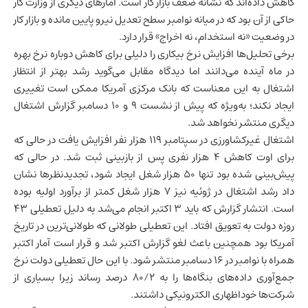
کاهش داده‌اند که نشانه ضعف بازار کار است. آمارهای دیگری از وزارت کار
حاکی از آن بود که در میانه نوامبر سطح تعدیل نیرو پایین مانده و بازار کار
در وضعیت «نه استخدام، نه اخراج» قرار دارد.
برخی تحلیل‌ها افزایش نرخ بیکاری را دلیلی برای کاهش دوباره نرخ بهره
در ماه آینده می‌دانند اما دیدگاه مقابل می‌گوید رشد بهتر از انتظار
اشتغال به این معناست که بانک مرکزی آمریکا ممکن است تغییری
ایجاد نکند؛ به‌ویژه که پیش از نشست ۹ و ۱۰ دسامبر گزارش اشتغال
دیگری منتشر نخواهد شد.
اشتغال غیرکشاورزی در سپتامبر ۱۱۹ هزار نفر افزایش یافت در حالی که
برای اوت کاهش ۴ هزار نفری پس از بازبینی ثبت شد. در حالی که
پیش‌بینی شده بود تنها ۵۰ هزار شغل ایجاد شود، تجدیدنظرها نشان
داد رشد اشتغال در ژوئیه نیز ۷ هزار شغل کمتر از برآورد اولیه بوده
است. انتشار گزارش که باید ۳ اکتبر انجام می‌شد به دلیل تعطیلی ۴۳
روزه دولت به تعویق افتاد. این تعطیلی طولانی که طولانی‌ترین در تاریخ
آمریکا بود همچنین باعث لغو گزارش اکتبر شد و قرار است آمار اکتبر
همراه با نوامبر در ۱۶ دسامبر منتشر شود. با این حال تعطیلی دولت نرخ
جمع‌آوری داده‌های بنگاه‌ها را به ۸۰/۲ درصد رساند زیرا بسیاری از
شرکت‌ها خوداظهاری الکترونیکی داشتند.