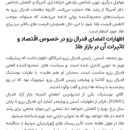
عوامل دیگری چون شاخص بازدهی خزانه‌داری آمریکا و کاهش شاخص
دلار آمریکا از رشد طلا حمایت می‌کند، اگرچه مقامات فدرال رزرو به
سیاست‌های محدودکننده پولی ادامه می‌دهند که میتواند موجب
کاهش قیمت طلا شود با این حال همچنان قیمت های بالاتر نیز برای
طلا مورد انتظار است.
اظهارات اعضای فدرال رزو در خصوص اقتصاد و
تاثیرات آن در بازار طلا
روز جمعه، آستن ، رئیس فدرال رزرو شیکاگو، اظهار داشت که پیشرفت
تورم به خوبی کنترل شده است و سیاست های محدودکننده فعلی
فدرال رزرو مناسب است. سخنان او هم عقیده با نظرات بوستیک
فدرال رزرو آتلانتا و ویلیامز رییس فدرال رزرو نیویورک بود که در روز
پنجشنبه با رسانه ها دیدار و گفت وگو داشتند.
آقای بوستیک، یکی از تندروترین اعضای کمیته بازار آزاد فدرال
(FOMC)، فراتر از اظهارات آستن و ویلیامز اشاره کرد فدرال رزرو تا پایان
سال نرخ بهره را کاهش نخواهد داد.تمامی این موارد مانعی برای رشد
ادامه دار طلا خواهد بود که به عنوان دارایی ضد تورم شناخته میشود.
طلا در طول هفته تحت تأثیر ریسک های ژئوپلیتیکی مرتبط با مناقشه