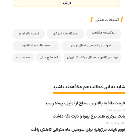
ورزش
تبلیغات متنی
زندگینامه مشاهیر
دستگاه مته تیز کن
قیمت دلار امروز
آمبولانس خصوصی شمال تهران
محصولات ویژه اقایان
بهترین آژانس دیجیتال مارکتینگ تهران
کود مایع مرغی
سه بیست
شاید به این مطالب هم علاقه‌مند باشید
قیمت طلا به بالاترین سطح از اوایل تیرماه رسید
15 مرداد 1405
بانک مرکزی هند نرخ بهره را ثابت نگه داشت
14 مرداد 1405
تورم تایلند در ژوئیه برای سومین ماه متوالی کاهش یافت