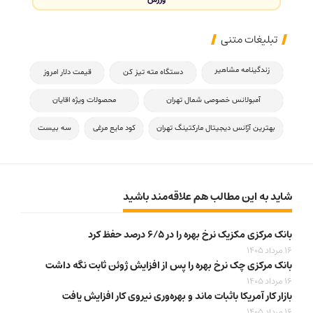
تبلیغات متنی
زندگینامه مشاهیر
دستگاه مته تیز کن
قیمت دلار امروز
آمبولانس خصوصی شمال تهران
محصولات ویژه اقایان
بهترین آژانس دیجیتال مارکتینگ تهران
کود مایع مرغی
سه بیست
شاید به این مطالب هم علاقه‌مند باشید
بانک مرکزی مکزیک نرخ بهره را در ۶/۵ درصد حفظ کرد
16 مرداد 1405
بانک مرکزی چک نرخ بهره را پس از افزایش ژوئن ثابت نگه داشت
16 مرداد 1405
بازار کار آمریکا باثبات ماند و بهره‌وری نیروی کار افزایش یافت
16 مرداد 1405