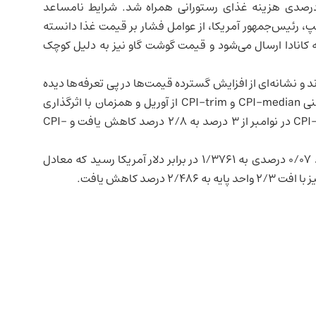
 افزایش با رشد ۴/۷ درصدی قیمت خواربار و ۳/۳ درصدی هزینه غذای رستورانی همراه شد. شرایط نامساعد
مپ، رئیس‌جمهور آمریکا، از عوامل فشار بر قیمت غذا دانسته
ه کانادا ارسال می‌شود و قیمت گوشت گاو نیز به دلیل کوچک
 و نشانه‌ای از افزایش گسترده قیمت‌ها در پی تعرفه‌ها دیده
نشد. معیارهای ترجیحی هسته تورم بانک مرکزی کانادا یعنی CPI-median و CPI-trim از آوریل و همزمان با اثرگذاری
تعرفه‌های ترامپ نزدیک ۳ درصد نوسان داشتند. CPI-median در نوامبر از ۳ درصد به ۲/۸ درصد کاهش یافت و CPI-
پس از انتشار داده‌ها، دلار کانادا اندکی تقویت شد و با رشد ۰/۰۷ درصدی به ۱/۳۷۶۱ در برابر دلار آمریکا رسید که معادل