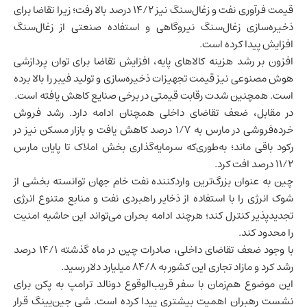
قیمت فرآوری نفت و زغال‌سنگ نیز ۱۴/۲ درصد بالا رفت؛ زیرا تقاضا برای
ذخیره‌سازی زغال‌سنگ نیروگاهی و استفاده صنعتی از زغال‌سنگ
افزایش پیدا کرده است.
افزون بر رشد هزینه کالاهای پایه، افزایش تقاضا برای توان پردازشی
هوش مصنوعی
نیز قیمت تجهیزات ذخیره‌سازی و تولید فیبر را بالا برده
است. همچنین شدت رقابت قیمتی در برخی صنایع کاهش یافته است.
در مقابل، ضعف تقاضای داخلی همچنان ادامه دارد. رشد فروش
خرده‌فروشی
در مارس به ۱/۷ درصد کاهش یافت و بازار مسکن نیز در
رکود باقی ماند؛ به‌طوری‌که سرمایه‌گذاری بخش املاک تا پایان مارس
۱۱/۲ درصد افت کرد.
چین به عنوان بزرگ‌ترین واردکننده نفت خام جهان توانسته بخشی از
شوک انرژی را با استفاده از ذخایر راهبردی نفت و منابع متنوع انرژی
تجدیدپذیر کنترل کند؛ هرچند ادامه بحران می‌تواند این حاشیه امنیت
را محدود کند.
با وجود ضعف تقاضای داخلی، صادرات چین در ماه گذشته ۱۴/۱ درصد
رشد کرد و مازاد تجاری این کشور به ۸۴/۸ میلیارد دلار رسید.
این موضوع هم‌زمان با سفر قریب‌الوقوع دونالد ترامپ به پکن برای
نشست رهبران اهمیت بیشتری پیدا کرده است. شی جین‌پینگ قرار