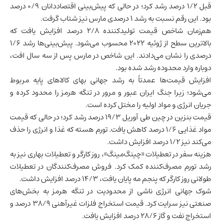
قبل ۱/۲ درصد رشد کرد؛ در حالی که پیش‌بینی اقتصاددانان ۰/۹ درصد
بود. این رقم نسبت به رشد ۱ درصدی مارس نیز شتاب گرفت.
هم‌زمان شاخص قیمت تولیدکننده ۲/۸ درصد افزایش یافت که
بالاترین سطح از ژوئیه ۲۰۲۲ محسوب می‌شود. پیش‌بینی‌ها رشد ۱/۶
درصدی را نشان می‌دادند. این شاخص در مارس پس از سه سال افت،
دوباره وارد محدوده رشد شده بود.
افزایش قیمت‌ها عمدتاً به رشد جهانی بهای کالاهای پایه مربوط
می‌شود؛ زیرا جنگ ایران عبور و مرور در تنگه هرمز را محدود کرده و
جریان انرژی و مواد اولیه را مختل کرده است.
قیمت بنزین در چین طی آوریل ۱۹/۳ درصد رشد کرد؛ در حالی که قیمت
مواد غذایی ۱/۶ درصد کاهش یافت. تورم هسته که غذا و انرژی را حذف
می‌کند نیز ۱/۲ درصد افزایش داشت.
هزینه سفر در تعطیلات «چینگ‌مینگ»، روز کارگر و تعطیلات بهاری نیز به
رشد تورم مصرف‌کننده کمک کرد. فروش مصرف‌کنندگان در تعطیلات
طولانی روز کارگر که پنجم مه پایان یافت، ۱۴/۳ درصد افزایش داشت.
شوک جهانی انرژی ناشی از محدودیت در تنگه هرمز به بخش‌های
صنعتی نیز سرایت کرد. قیمت استخراج فلزات غیرآهنی ۳۸/۹ درصد و
استخراج نفت و گاز ۲۸/۶ درصد افزایش یافت.