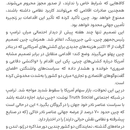
کالاهایی که شرایط خاص را ندارند، از صدور مجوز محروم می‌شوند.
همچنین صادرات اقلامی که می‌توانند کاربرد نظامی داشته باشند،
ممنوع خواهد بود. چین تأکید کرده که تأثیر این اقدامات بر زنجیره
تأمین جهانی محدود خواهد بود.
این تصمیم تنها چند هفته پیش از دیدار احتمالی میان ترامپ و
رئیس‌جمهور چین، شی جین‌پینگ، اعلام شد. همزمان، چین تصمیم
گرفت از ۱۴ اکتبر هزینه‌های جدیدی برای کشتی‌های آمریکایی که در بنادر
چین پهلو می‌گیرند وضع کند؛ اقدامی متقابل در برابر تصمیم مشابه
آمریکا درباره کشتی‌های چینی. پکن این اقدام را «واکنشی دفاعی و
ضروری» خوانده و هشدار داده که سیاست‌های واشنگتن «فضای
گفت‌وگوهای اقتصادی و تجاری» میان دو کشور را به‌شدت مخدوش کرده
است.
در پی این تحولات، بازار سهام آمریکا با سقوط شدید مواجه شد. ترامپ
در شبکه اجتماعی Truth Social نوشت: «چین نباید اجازه داشته باشد
با سیاست عناصر نادر خود جهان را در گروگان بگیرد.» این در حالی است
که چین حدود ۷۰ درصد از عرضه جهانی عناصر نادر خاکی (که در صنایع
پیشرفته و نظامی نقش حیاتی دارند) را در اختیار دارد.
در ماه‌های گذشته، نمایندگان دو کشور چندین دور مذاکره در ژنو، لندن و