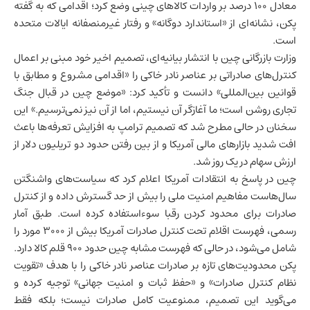
معادل ۱۰۰ درصد بر واردات کالاهای چینی وضع کرد؛ اقدامی که به گفته
پکن، نشانه‌ای از «استاندارد دوگانه» و رفتار غیرمنصفانه
ایالات متحده
است.
وزارت بازرگانی چین با انتشار بیانیه‌ای، تصمیم اخیر خود مبنی بر اعمال
کنترل‌های صادراتی بر عناصر نادر خاکی را «اقدامی مشروع و مطابق با
قوانین بین‌المللی» دانست و تأکید کرد: «موضع چین در قبال جنگ
تجاری روشن است؛ ما آغازگر آن نیستیم، اما از آن نیز نمی‌ترسیم.» این
سخنان در حالی مطرح شد که تصمیم ترامپ به افزایش تعرفه‌ها باعث
افت شدید بازارهای مالی آمریکا
و از بین رفتن حدود دو تریلیون دلار از
ارزش سهام در یک روز شد.
چین در پاسخ به انتقادات آمریکا اعلام کرد که سیاست‌های واشنگتن
سال‌هاست مفاهیم امنیت ملی را بیش از حد گسترش داده و از کنترل
صادرات برای محدود کردن رقبا سوءاستفاده کرده است. طبق آمار
رسمی، فهرست اقلام تحت کنترل صادرات آمریکا بیش از ۳۰۰۰ مورد را
شامل می‌شود، در حالی که فهرست مشابه چین حدود ۹۰۰ قلم کالا دارد.
پکن محدودیت‌های تازه بر صادرات عناصر نادر خاکی را با هدف «تقویت
نظام کنترل صادرات» و «حفظ ثبات و امنیت جهانی» توجیه کرده و
می‌گوید این تصمیم، ممنوعیت کامل صادرات نیست؛ بلکه فقط