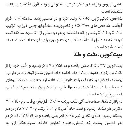
ناشی از رونق وال‌استریت در هوش مصنوعی و رشد قوی اقتصادی ایالات
متحده است.
شاخص نیکی ژاپن ٠/٩٥٪ رشد کرد و در مسیر رشد سالانه ١٨٪ قرار
گرفت. شاخص‌های CSI300 و کامپوزیت شانگهای
چین
نیز به ترتیب
٠/٠٨٪ و ٠/١٤٪ رشد روزانه داشتند و هر دو بیش از ١٠٪ سود سالانه ثبت
کردند که به دلیل اقدامات اخیر دولت چین برای تقویت اقتصاد ضعیف
کمک شده است.
بیت‌کوین، نفت و طلا
بیت‌کوین ٠/٣٧٪ کاهش یافت و به ٩۵,۷۵١ دلار رسید و افت خود را از
بالاترین رکورد حدود ١٠۸,٠٠٠ دلار ادامه داد. آنتون سیلوانوف، وزیر دارایی
روسیه، اعلام کرد که تغییرات قانونی استفاده از بیت‌کوین و دیگر ارزهای
دیجیتال را در پرداخت‌های بین‌المللی برای دور زدن تحریم‌های غربی
امکان‌پذیر کرده است.
در بازار کالاها، معاملات آتی نفت برنت ٠/٠٨٪ افزایش یافت و به ٧٣/٦٤
دلار در هر بشکه رسید و نفت خام آمریکا با ٠/١٪ رشد به ٧٠/١٧ دلار در هر
بشکه رسید. طلای نقدی نیز ٠/٥٪ افزایش یافت و به ٢,٦٢٦/١٩ دلار در
هر اونس رسید که نشان‌دهنده تداوم علاقه سرمایه‌گذاران به