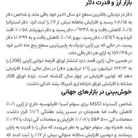
بازار ارز و قدرت دلار
دلار در نزدیکی بالاترین سطح دو سال اخیر خود باقی ماند و شاخص دلار
به ١٠٨/١٥ رسید و افزایش ماهانه بیش از ٢٪ را ثبت کرد. دلار استرالیا
٠/٥٪ کاهش یافت و به ٠/٦٢٣٨ دلار رسید و دلار نیوزیلند ٠/٥٨٪ افت
کرده و به ٠/٥٦٤٦ دلار رسید. یورو ٠/١٨٪ کاهش یافت و به ١/٠٣٩٩ دلار
رسید، در حالی که ین
ژاپن
نزدیک به پایین‌ترین سطح پنج ماه اخیر خود
در ١٥٧/٣٥ به ازای هر دلار باقی ماند.
در همین حال، ژاپن قصد دارد انتشار اوراق قرضه دولتی ژاپنی (JGB) را
به ١٧٢/٣ تریلیون ین (١/١ تریلیون دلار) در سال مالی آینده افزایش
دهد که اولین افزایش در چهار سال گذشته است. بازده اوراق JGB
مشابه با افزایش اوراق خزانه‌داری آمریکا، رشد اندکی داشت.
خوش‌بینی در بازارهای جهانی
شاخص گسترده MSCI برای سهام آسیا-اقیانوسیه خارج از ژاپن ٠/١٪
کاهش یافت اما همچنان در مسیر رشد هفتگی ١/٦٪ قرار داشت.
معاملات آتی S&P 500 با ٠/٠٨٪ افزایش و معاملات آتی نزدک با ٠/٢٧٪
رشد همراه بود. سهام جهانی به نظر می‌رسد که سال را با قدرت به پایان
برسانند و دومین افزایش سالانه متوالی بیش از ١٧٪ را ثبت کنند که