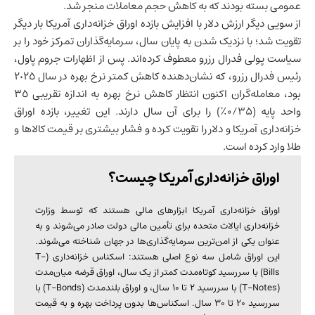
عمومی بسته بودند که به کاهش حجم معاملات منجر شد.
از سویی دیگر ارزش دلار با افزایش بازده اوراق خزانه‌داری آمریکا بار دیگر
تقویت شد؛ با نزدیک شدن به پایان سال، سرمایه‌گذاران تمرکز خود را بر
سیاست پولی فدرال رزرو معطوف کرده‌اند. پس از اظهارات جروم پاول،
رئیس فدرال رزرو، که نشان‌دهنده کاهش کمتر نرخ بهره در سال ٢٠٢٥
بود، معامله‌گران اکنون انتظار کاهش نرخ بهره به اندازه تقریبی ٣٥
واحد پایه (۰/۳۵٪) را برای آن سال دارند. این تغییر، بازده اوراق
خزانه‌داری آمریکا و دلار را تقویت کرده و فشار بیشتری بر قیمت کالاها و
طلا وارد کرده است.
اوراق خزانه‌داری آمریکا چیست؟
اوراق خزانه‌داری آمریکا ابزارهای مالی هستند که توسط وزارت
خزانه‌داری
ایالات متحده
برای تأمین مالی دولت صادر می‌شوند و به
عنوان یکی از امن‌ترین سرمایه‌گذاری‌ها در جهان شناخته می‌شوند.
این اوراق شامل سه نوع اصلی هستند: اسکناس خزانه‌داری (T-
Bills) با سررسید کوتاه‌مدت کمتر از یک سال، اوراق قرضه میان‌مدت
(T-Notes) با سررسید ۲ تا ۱۰ سال، و اوراق بلندمدت (T-Bonds) با
سررسید ۲۰ تا ۳۰ سال. اسکناس‌ها بدون پرداخت بهره و به قیمت