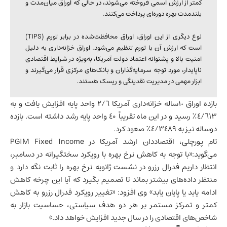
کمتر از ارزش اسمی فروخته می‌شوند، در حالی که اوراق میان‌مدت و
بلندمدت بهره دوره‌ای پرداخت می‌کنند.
نوع دیگری از این اوراق، اوراق محافظت‌شده در برابر تورم (TIPS)
است که ارزش آن با تورم تنظیم می‌شود. اوراق خزانه‌داری به دلیل
امنیت بالا و پشتوانه اعتماد دولت آمریکا، به‌ویژه در شرایط اقتصادی
ناپایدار، مورد توجه سرمایه‌گذاران و بانک‌های مرکزی قرار می‌گیرند و
ابزار مهمی در مدیریت نقدینگی و ریسک هستند.
بازده اوراق ١٠ساله خزانه‌داری آمریکا ٢/٦ واحد پایه افزایش یافت و به
٤/٦١٣٪ رسید و در این ماه تقریباً ٤۰ واحد پایه رشد داشته است. بازده
دو‌ساله نیز به ٤/٣٤٨٩٪ صعود کرد.
تام پورچلی، اقتصاددان ارشد آمریکا در PGIM Fixed Income
می‌گوید:«با توجه به کاهش نرخ بهره با رویکرد سختگیرانه در دسامبر،
انتظار داریم فدرال رزرو در نشست ژانویه نرخ بهره را ثابت نگه دارد و
منتظر داده‌های بیشتر بماند تا تصمیم بگیرد که آیا این چرخه کاهش
ادامه یابد یا پایان یابد» وی افزود: «تغییر رویکرد فدرال رزرو به کاهش
کمتر و تمرکز مستمر بر هر دو هدف سیاستی، حساسیت بازار به
شاخص‌های اقتصادی
را در سال جدید افزایش خواهد داد.»