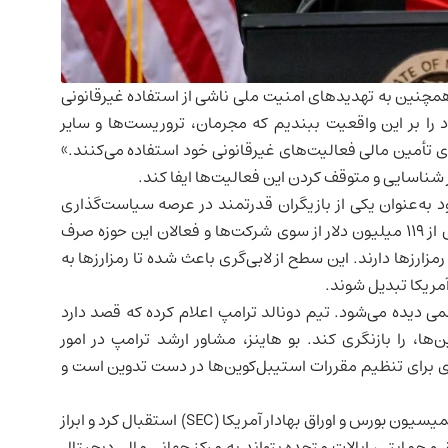
چنین به تهدیدهای امنیت ملی ناشی از استفاده غیرقانونی
ود را بر این واقعیت ببندیم که مجرمان، تروریست‌ها و سایر
 تأمین مالی فعالیت‌های غیرقانونی خود استفاده می‌کنند.»
 شناسایی و متوقف کردن این فعالیت‌ها ایفا کند.
به‌عنوان یکی از بازیگران قدرتمند در عرصه سیاست‌گذاری
آمریکاست. طبق گزارش‌ها، در آخرین چرخه انتخاباتی، بیش از ۱۱۹ میلیون دلار از سوی شرکت‌ها و فعالان این حوزه صرف
ارزها دارند. این سطح از لابی‌گری باعث شده تا رمزارزها به
مریکا تبدیل شوند.
ی دیده می‌شود. تیم دونالد ترامپ اعلام کرده که قصد دارد
ین‌ها، را بازنگری کند. بو هاینز، مشاور ارشد ترامپ در امور
ه‌ای برای تنظیم مقررات استیبل‌کوین‌ها در دست تدوین است و
هایـنز همچنین از انتخاب پل اتکینز به‌عنوان رئیس جدید کمیسیون بورس و اوراق بهادار آمریکا (SEC) استقبال کرد و ابراز
 حمایتی، ایالات متحده بتواند به مرکز جهانی مالی دیجیتال