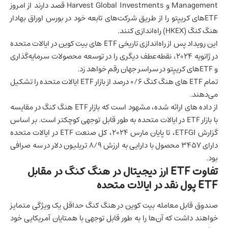
Management و Harvest Global Investments قصد دارند از امروز
ETFهای کریپتو را از طریق شرکت‌های تابعه خود در بورس اوراق بهادار
هنگ کنگ (HKEX) راه‌اندازی کنند.
این رویداد پس از راه‌اندازی تاریخی ETF های بیت کوین در
ایالات متحده
در ژانویه 2024، نقطه‌عطف دیگری را در توسعه محصولات سرمایه‌گذاری
و ETFهای کریپتو در سراسر جهان رقم خواهد زد.
تمام ETF های هنگ کنگ 0/6 درصد از بازار ETF ایالات متحده را تشکیل
می‌دهند.
از داده های ارائه شده، مشهود است که بازار ETF هنگ کنگ در مقایسه
با بازار ETF در ایالات متحده به طور قابل توجهی کوچکتر است. بر اساس
گزارش ETFGI، تا پایان مارس 2024، کل صنعت ETF در ایالات متحده
دارای 3457 محصول با دارایی به ارزش 8/9 تریلیون دلار در سه صرافی
بود.
تفاوت ETF ارز دیجیتال در هنگ کنگ در مقابل
ETF پول نقد در ایالات متحده
صندوق قابل معامله بیت کوین در هنگ کنگ حداقل یک ویژگی متمایز
خواهند داشت که آن‌ها را به طور قابل توجهی با همتایان آمریکایی خود