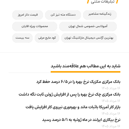
تبلیغات متنی
زندگینامه مشاهیر
دستگاه مته تیز کن
قیمت دلار امروز
آمبولانس خصوصی شمال تهران
محصولات ویژه اقایان
بهترین آژانس دیجیتال مارکتینگ تهران
کود مایع مرغی
سه بیست
شاید به این مطالب هم علاقه‌مند باشید
بانک مرکزی مکزیک نرخ بهره را در ۶/۵ درصد حفظ کرد
16 مرداد 1405
بانک مرکزی چک نرخ بهره را پس از افزایش ژوئن ثابت نگه داشت
16 مرداد 1405
بازار کار آمریکا باثبات ماند و بهره‌وری نیروی کار افزایش یافت
16 مرداد 1405
نرخ بیکاری ایرلند در ماه ژوئیه به ۵/۱ درصد رسید
16 مرداد 1405