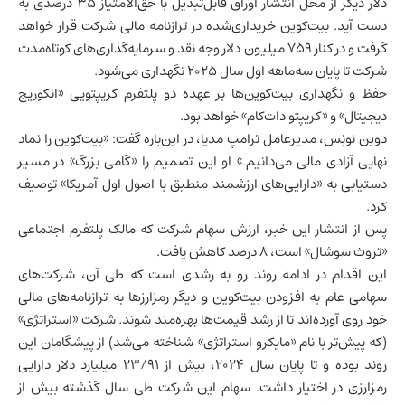
دلار دیگر از محل انتشار اوراق قابل‌تبدیل با حق‌الامتیاز ۳۵ درصدی به
دست آید. بیت‌کوین خریداری‌شده در ترازنامه مالی شرکت قرار خواهد
گرفت و در کنار ۷۵۹ میلیون دلار وجه نقد و سرمایه‌گذاری‌های کوتاه‌مدت
شرکت تا پایان سه‌ماهه اول سال ۲۰۲۵ نگهداری می‌شود.
حفظ و نگهداری بیت‌کوین‌ها بر عهده دو پلتفرم کریپتویی «انکوریج
دیجیتال» و «کریپتو دات‌کام» خواهد بود.
دوین نونِس، مدیرعامل ترامپ مدیا، در این‌باره گفت: «بیت‌کوین را نماد
نهایی آزادی مالی می‌دانیم.» او این تصمیم را «گامی بزرگ» در مسیر
دستیابی به «دارایی‌های ارزشمند منطبق با اصول اول آمریکا» توصیف
کرد.
پس از انتشار این خبر، ارزش سهام شرکت که مالک پلتفرم اجتماعی
«تروث سوشال» است، ۸ درصد کاهش یافت.
این اقدام در ادامه روند رو به رشدی است که طی آن، شرکت‌های
سهامی عام به افزودن بیت‌کوین و دیگر رمزارزها به ترازنامه‌های مالی
خود روی آورده‌اند تا از رشد قیمت‌ها بهره‌مند شوند. شرکت «استراتژی»
(که پیش‌تر با نام «مایکرو استراتژی» شناخته می‌شد) از پیشگامان این
روند بوده و تا پایان سال ۲۰۲۴، بیش از ۲۳/۹۱ میلیارد دلار دارایی
رمزارزی در اختیار داشت. سهام این شرکت طی سال گذشته بیش از